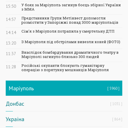
У боях за Маріуполь загинув боєць збірної України
15:50
з ММА
Представники Групи Метінвест допомогли
14:57
розмістити у Запоріжжі понад 3000 маріупольців
Сім'я з Маріуполя потрапила у смертельну ДТП
14:14
З Маріуполя під обстрілами вивезли коней (ФОТО)
13:20
Внаслідок бомбардування драматичного театру в
11:37
Маріуполі загинуло близько 300 людей
Російські окупанти блокують гуманітарну
11:28
операцію з порятунку мешканців Маріуполя
Маріуполь
5960
Донбас
1031
Україна
864