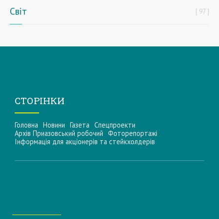
Світ
97
СТОРІНКИ
Головна
Новини
Газета
Спецпроекти
Архів Приазовський робочий
Фоторепортажі
Інформацiя для акцiонерiв та стейкхолдерiв