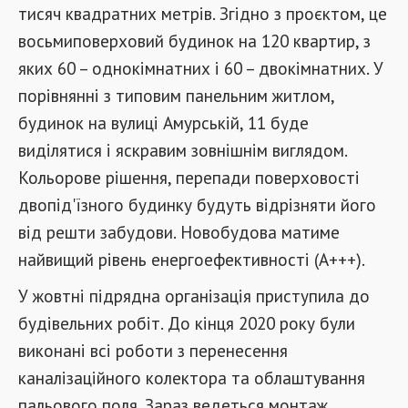
тисяч квадратних метрів. Згідно з проєктом, це
восьмиповерховий будинок на 120 квартир, з
яких 60 – однокімнатних і 60 – двокімнатних. У
порівнянні з типовим панельним житлом,
будинок на вулиці Амурській, 11 буде
виділятися і яскравим зовнішнім виглядом.
Кольорове рішення, перепади поверховості
двопід'їзного будинку будуть відрізняти його
від решти забудови. Новобудова матиме
найвищий рівень енергоефективності (А+++).
У жовтні підрядна організація приступила до
будівельних робіт. До кінця 2020 року були
виконані всі роботи з перенесення
каналізаційного колектора та облаштування
пальового поля. Зараз ведеться монтаж