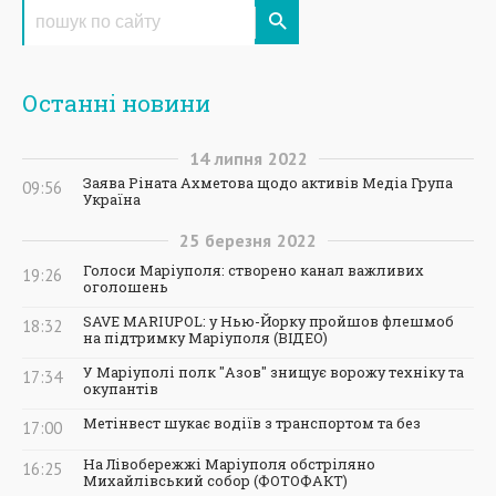
Останні новини
14
липня
2022
Заява Ріната Ахметова щодо активів Медіа Група
09:56
Україна
25
березня
2022
Голоси Маріуполя: створено канал важливих
19:26
оголошень
SAVE MARIUPOL: у Нью-Йорку пройшов флешмоб
18:32
на підтримку Маріуполя (ВІДЕО)
У Маріуполі полк "Азов" знищує ворожу техніку та
17:34
окупантів
Метінвест шукає водіїв з транспортом та без
17:00
На Лівобережжі Маріуполя обстріляно
16:25
Михайлівський собор (ФОТОФАКТ)