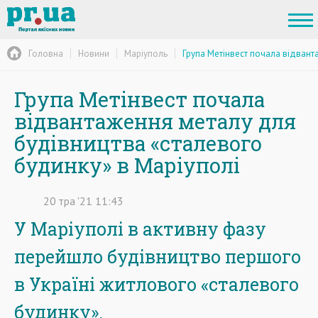
Головна
Новини
Маріуполь
Група Метінвест почала відвант
Група Метінвест почала
відвантаження металу для
будівництва «сталевого
будинку» в Маріуполі
20
тра
'21
11:43
У Маріуполі в активну фазу
перейшло будівництво першого
в Україні житлового «сталевого
будинку».