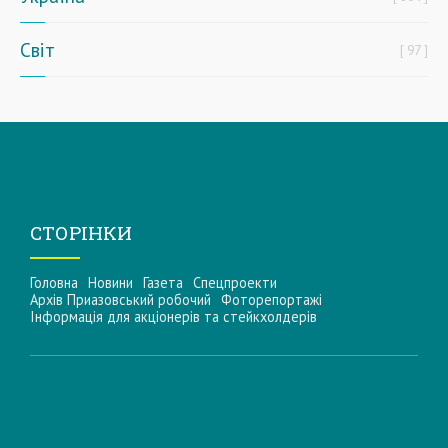
Світ
97
СТОРІНКИ
Головна
Новини
Газета
Спецпроекти
Архів Приазовський робочий
Фоторепортажі
Інформацiя для акцiонерiв та стейкхолдерiв