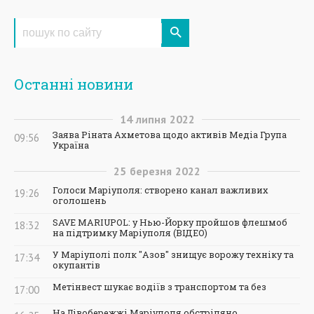
Останні новини
14
липня
2022
Заява Ріната Ахметова щодо активів Медіа Група
09:56
Україна
25
березня
2022
Голоси Маріуполя: створено канал важливих
19:26
оголошень
SAVE MARIUPOL: у Нью-Йорку пройшов флешмоб
18:32
на підтримку Маріуполя (ВІДЕО)
У Маріуполі полк "Азов" знищує ворожу техніку та
17:34
окупантів
Метінвест шукає водіїв з транспортом та без
17:00
На Лівобережжі Маріуполя обстріляно