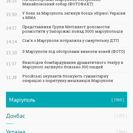
16:25
Михайлівський собор (ФОТОФАКТ)
У боях за Маріуполь загинув боєць збірної України
15:50
з ММА
Представники Групи Метінвест допомогли
14:57
розмістити у Запоріжжі понад 3000 маріупольців
Сім'я з Маріуполя потрапила у смертельну ДТП
14:14
З Маріуполя під обстрілами вивезли коней (ФОТО)
13:20
Внаслідок бомбардування драматичного театру в
11:37
Маріуполі загинуло близько 300 людей
Російські окупанти блокують гуманітарну
11:28
операцію з порятунку мешканців Маріуполя
Маріуполь
5960
Донбас
1031
Україна
864