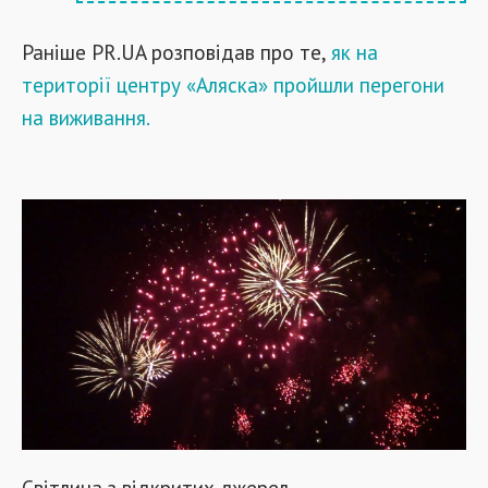
Раніше PR.UA розповідав про те,
як на
території центру «Аляска» пройшли перегони
на виживання.
Світлина з відкритих джерел