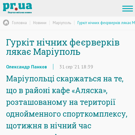
Головна
Новини
Маріуполь
Гуркіт нічних феєрверків лякає 
Гуркіт нічних феєрверків
лякає Маріуполь
Олександр Панков
31
сер
'21
18:39
Маріупольці скаржаться на те,
що в районі кафе «Аляска»,
розташованому на території
однойменного спорткомплексу,
щотижня в нічний час