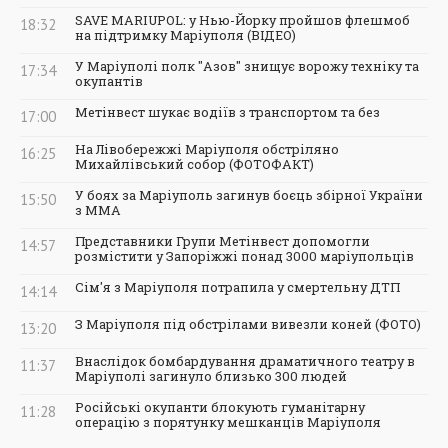
SAVE MARIUPOL: у Нью-Йорку пройшов флешмоб
18:32
на підтримку Маріуполя (ВІДЕО)
У Маріуполі полк "Азов" знищує ворожу техніку та
17:34
окупантів
Метінвест шукає водіїв з транспортом та без
17:00
На Лівобережжі Маріуполя обстріляно
16:25
Михайлівський собор (ФОТОФАКТ)
У боях за Маріуполь загинув боєць збірної України
15:50
з ММА
Представники Групи Метінвест допомогли
14:57
розмістити у Запоріжжі понад 3000 маріупольців
Сім'я з Маріуполя потрапила у смертельну ДТП
14:14
З Маріуполя під обстрілами вивезли коней (ФОТО)
13:20
Внаслідок бомбардування драматичного театру в
11:37
Маріуполі загинуло близько 300 людей
Російські окупанти блокують гуманітарну
11:28
операцію з порятунку мешканців Маріуполя