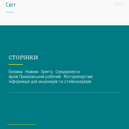
Світ
97
СТОРІНКИ
Головна
Новини
Газета
Спецпроекти
Архів Приазовський робочий
Фоторепортажі
Інформацiя для акцiонерiв та стейкхолдерiв