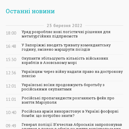
Останні новини
25
березня
2022
Уряд розробляє нові логістичні рішення для
18:00
металургійних підприємств
У Запоріжжі вводять тривалу комендантську
16:48
годину, змінено маршрути поїздів
Окупанти збільшують кількість військових
15:30
кораблів в Азовському морі
Українцям через війну надали право на дострокову
12:36
пенсію
Українські воїни продовжують боротьбу з
12:01
російськими окупантами
Російські пропагандисти розганяють фейк про
11:01
взяття Маріуполя
Російська армія використовує в Україні фосфорні
10:40
бомби: що потрібно знати?
Генерал поліції В'ячеслав Аброськін запропонував
09:49
здатися в полон в обмін на життя маріупольських