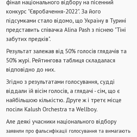
фінал національного відбору на пісенний
конкурс "Євробачення-2022". За його
підсумками стало відомо, що Україну в Турині
представить співачка Alina Pash з піснею "Тіні
забутих предків".
Результат залежав від 50% голосів глядачів та
50% журі. Рейтингова таблиця складалася
відповідно до них.
Згідно з результатами голосування, судді
віддали їй вісім голосів, а глядачі - сім, що є
найбільшою кількістю. Друге ж і третє місце
посіли Kalush Orchestra та Wellboy.
Але деякі учасники національного відбору
заявили про фальсифікації голосування та
вимагають