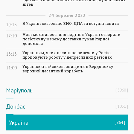
дітей
24
березня
2022
В Україні скасовано ЗНО, ДПА та вступні іспити
19:15
Нові можливості для водіїв: в Україні створили
17:10
логістичну мережу доставки гуманітарної
допомоги
Українцям, яких насильно вивезли у Росію,
13:13
пропонують роботу у депресивних регіонах
Українські військові знищили в Бердянську
11:00
ворожий десантний корабель
Маріуполь
5960
Донбас
1031
Україна
864