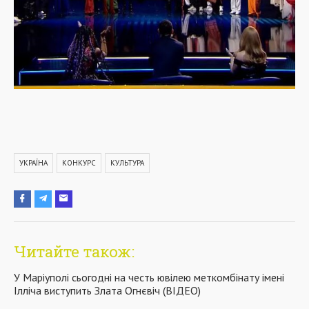
УКРАЇНА
КОНКУРС
КУЛЬТУРА
Читайте також:
У Маріуполі сьогодні на честь ювілею меткомбінату імені
Ілліча виступить Злата Огнєвіч (ВІДЕО)