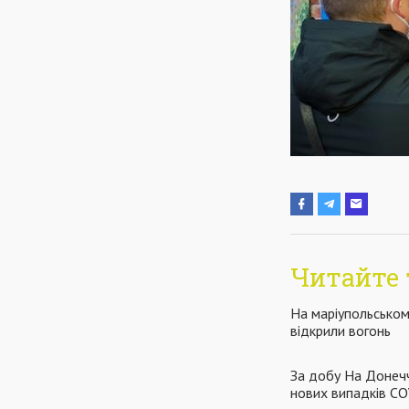
Читайте 
На маріупольськом
відкрили вогонь
За добу На Донеч
нових випадків C