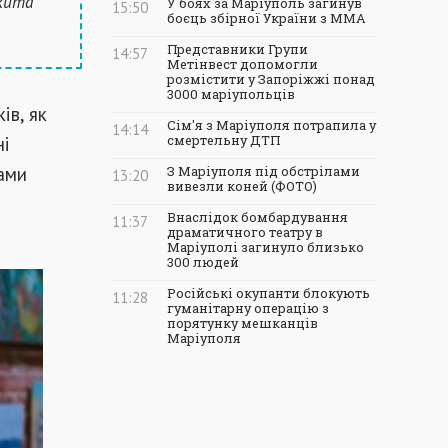
кита
У боях за Маріуполь загинув
15:50
боєць збірної України з ММА
Представники Групи
14:57
Метінвест допомогли
розмістити у Запоріжжі понад
3000 маріупольців
ів, як
Сім'я з Маріуполя потрапила у
14:14
ні
смертельну ДТП
ами
З Маріуполя під обстрілами
13:20
вивезли коней (ФОТО)
Внаслідок бомбардування
11:37
драматичного театру в
Маріуполі загинуло близько
300 людей
Російські окупанти блокують
11:28
гуманітарну операцію з
порятунку мешканців
Маріуполя