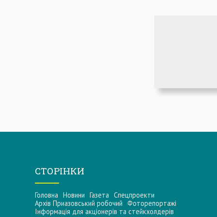
СТОРІНКИ
Головна
Новини
Газета
Спецпроекти
Архів Приазовський робочий
Фоторепортажі
Інформацiя для акцiонерiв та стейкхолдерiв