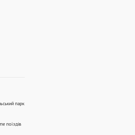
льський парк
пе поїздів