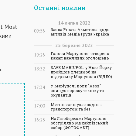
Останні новини
14
липня
2022
st Most
Заява Ріната Ахметова щодо
09:56
активів Медіа Група Україна
якими
25
березня
2022
Голоси Маріуполя: створено
19:26
канал важливих оголошень
SAVE MARIUPOL: у Нью-Йорку
.
18:32
»
пройшов флешмоб на
підтримку Маріуполя (ВІДЕО)
У Маріуполі полк "Азов"
17:34
знищує ворожу техніку та
окупантів
Метінвест шукає водіїв з
17:00
транспортом та без
На Лівобережжі Маріуполя
16:25
обстріляно Михайлівський
собор (ФОТОФАКТ)