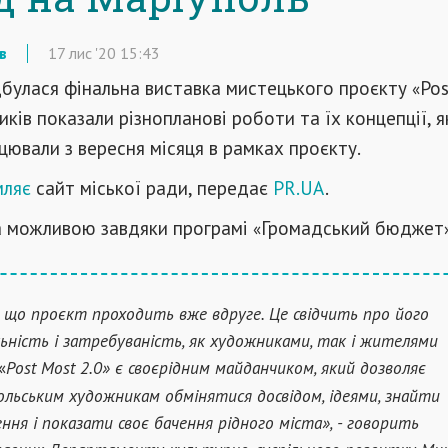
в
17
лис
'20
15:43
дбулася фінальна виставка мистецького проєкту
Po
«
иків показали різнопланові роботи та їх концепції, 
ювали з вересня місяця в рамках проєкту.
мляє
сайт міської ради, передає
PR.UA
.
а можливою завдяки програмі
Громадський бюджет
«
, що проєкт проходить вже вдруге. Це свідчить про його
ьність і затребуваність, як художниками, так і жителями
Post Most 2.0» є своєрідним майданчиком, який дозволяє
«
ольським художникам обмінятися досвідом, ідеями, знайти
ння і показати своє бачення рідного міста», - говорить