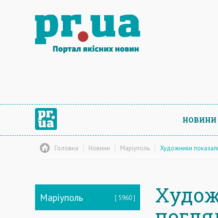
НОВИНИ
Головна
Новини
Маріуполь
Художники показали
Худож
Маріуполь
5960
погля