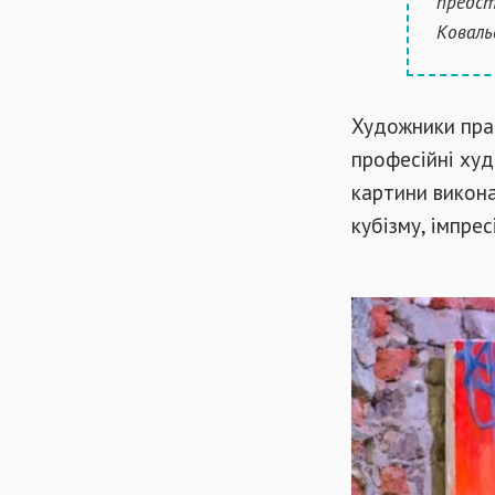
предст
Коваль
Художники прац
професійні худ
картини викона
кубізму, імпрес