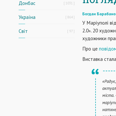
Донбас
1031
Богдан Барабано
Україна
864
У Маріуполі ві
2.0
. 20 художн
Світ
»
97
художники прац
Про це
повідо
Виставка стал
«Радує
актуал
міста.
маріуп
натхне