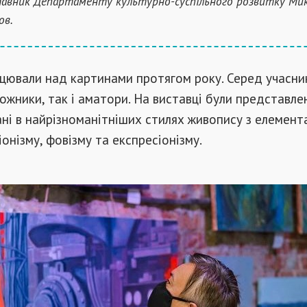
авник Департаменту культурно-суспільного розвитку Ми
ов.
ювали над картинами протягом року. Серед учасник
ожники, так і аматори. На виставці були представле
ні в найрізноманітніших стилях живопису з елемент
іонізму, фовізму та експресіонізму.