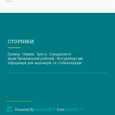
СТОРІНКИ
Головна
Новини
Газета
Спецпроекти
Архів Приазовський робочий
Фоторепортажі
Інформацiя для акцiонерiв та стейкхолдерiв
Powered By
Blade.MSP ®
from
BrainTEC ™