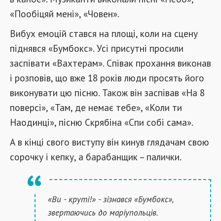
«Пообіцяй мені», «Човен».
Вибух емоцій стався на площі, коли на сцену
піднявся «Бумбокс». Усі присутні просили
заспівати «Вахтерам». Співак прохання виконав
і розповів, що вже 18 років люди просять його
виконувати цю пісню. Також він заспівав «На 8
поверсі», «Там, де немає тебе», «Коли ти
Наодинці», пісню Скрябіна «Спи собі сама».
А в кінці свого виступу він кинув глядачам свою
сорочку і кепку, а барабанщик – палички.
«Ви - круті!» - зізнався «Бумбокс»,
звертаючись до маріупольців.