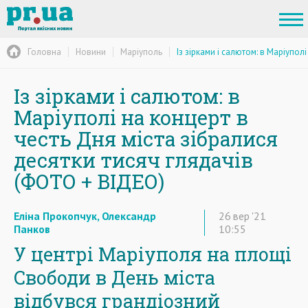
Головна
Новини
Маріуполь
Із зірками і салютом: в Маріупол
Із зірками і салютом: в
Маріуполі на концерт в
честь Дня міста зібралися
десятки тисяч глядачів
(ФОТО + ВІДЕО)
Еліна Прокопчук, Олександр
26
вер
'21
Панков
10:55
У центрі Маріуполя на площі
Свободи в День міста
відбувся грандіозний