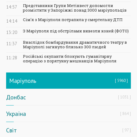
Представники Групи Метінвест допомогли
14:57
розмістити у Запоріжжі понад 3000 маріупольців
Сім'я з Маріуполя потрапила у смертельну ДТП
14:14
З Маріуполя під обстрілами вивезли коней (ФОТО)
13:20
Внаслідок бомбардування драматичного театру в
11:37
Маріуполі загинуло близько 300 людей
Російські окупанти блокують гуманітарну
11:28
операцію з порятунку мешканців Маріуполя
Маріуполь
5960
Донбас
1031
Україна
864
Світ
97