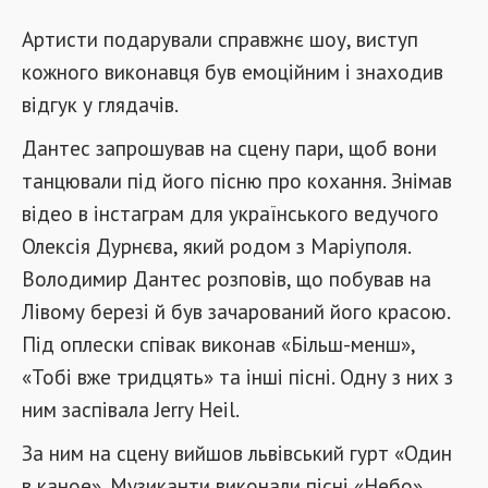
Артисти подарували справжнє шоу, виступ
кожного виконавця був емоційним і знаходив
відгук у глядачів.
Дантес запрошував на сцену пари, щоб вони
танцювали під його пісню про кохання. Знімав
відео в інстаграм для українського ведучого
Олексія Дурнєва, який родом з Маріуполя.
Володимир Дантес розповів, що побував на
Лівому березі й був зачарований його красою.
Під оплески співак виконав «Більш-менш»,
«Тобі вже тридцять» та інші пісні. Одну з них з
ним заспівала Jerry Heil.
За ним на сцену вийшов львівський гурт «Один
в каное». Музиканти виконали пісні «Небо»,