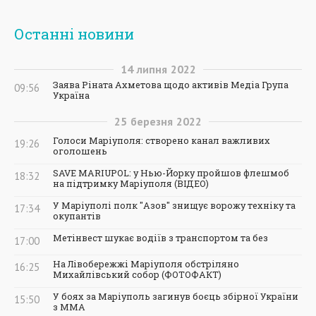
Останні новини
14
липня
2022
Заява Ріната Ахметова щодо активів Медіа Група
09:56
Україна
25
березня
2022
Голоси Маріуполя: створено канал важливих
19:26
оголошень
SAVE MARIUPOL: у Нью-Йорку пройшов флешмоб
18:32
на підтримку Маріуполя (ВІДЕО)
У Маріуполі полк "Азов" знищує ворожу техніку та
17:34
окупантів
Метінвест шукає водіїв з транспортом та без
17:00
На Лівобережжі Маріуполя обстріляно
16:25
Михайлівський собор (ФОТОФАКТ)
У боях за Маріуполь загинув боєць збірної України
15:50
з ММА