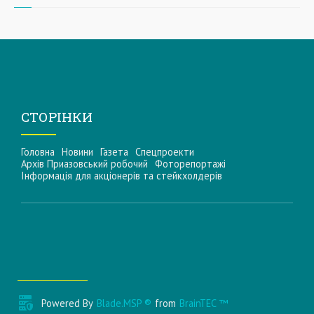
СТОРІНКИ
Головна
Новини
Газета
Спецпроекти
Архів Приазовський робочий
Фоторепортажі
Інформацiя для акцiонерiв та стейкхолдерiв
Powered By
Blade.MSP ®
from
BrainTEC ™