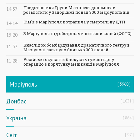
Представники Групи Метінвест допомогли
14:57
розмістити у Запоріжжі понад 3000 маріупольців
Сім'я з Маріуполя потрапила у смертельну ДТП
14:14
З Маріуполя під обстрілами вивезли коней (ФОТО)
13:20
Внаслідок бомбардування драматичного театру в
11:37
Маріуполі загинуло близько 300 людей
Російські окупанти блокують гуманітарну
11:28
операцію з порятунку мешканців Маріуполя
Маріуполь
5960
Донбас
1031
Україна
864
Світ
97