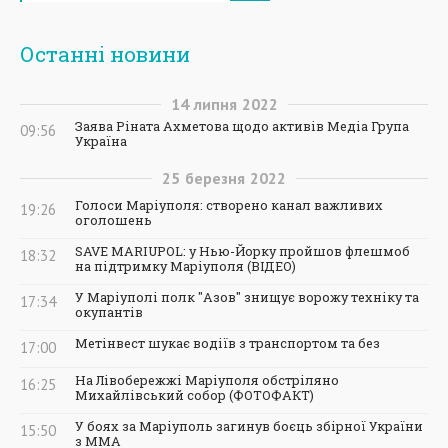
Останні новини
14
липня
2022
Заява Ріната Ахметова щодо активів Медіа Група
09:56
Україна
25
березня
2022
Голоси Маріуполя: створено канал важливих
19:26
оголошень
SAVE MARIUPOL: у Нью-Йорку пройшов флешмоб
18:32
на підтримку Маріуполя (ВІДЕО)
У Маріуполі полк "Азов" знищує ворожу техніку та
17:34
окупантів
Метінвест шукає водіїв з транспортом та без
17:00
На Лівобережжі Маріуполя обстріляно
16:25
Михайлівський собор (ФОТОФАКТ)
У боях за Маріуполь загинув боєць збірної України
15:50
з ММА