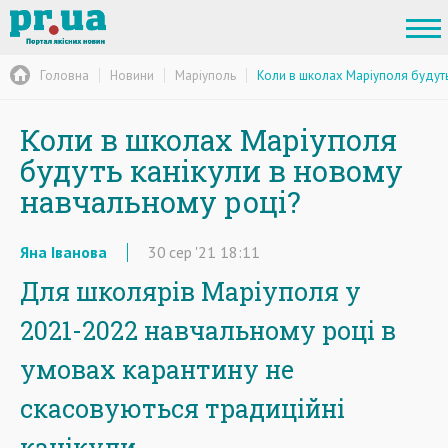
Головна
Новини
Маріуполь
Коли в школах Маріуполя будуть
Коли в школах Маріуполя
будуть канікули в новому
навчальному році?
Яна Іванова
30
сер
'21
18:11
Для школярів Маріуполя у
2021-2022 навчальному році в
умовах карантину не
скасовуються традиційні
канікули.