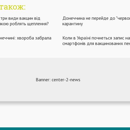
також:
 три види вакцин від
Донеччина не перейде до "червон
і якою роблять щеплення?
карантину
неччині: хвороба забрала
Коли в Україні почнеться запис н
смартфонів для вакцинованих пен