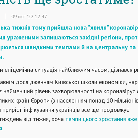
09
лют
'22
12:47
лька тижнів тому прийшла нова "хвиля" коронавір
ьш ураженими залишаються західні регіони, про
ирюється швидкими темпами й на центральну та 
и.
 епідемічна ситуація найближчим часом, дізнався pr
авнім дослідженням Київської школи економіки, нар
є найменший рівень захворюваності на коронавірус
ликих країн Європи (з населенням понад 10 мільйонів
приріст інфікування українців все ще продовжує
тиждень від тижня, хоча
темпи цього зростання вже
я.