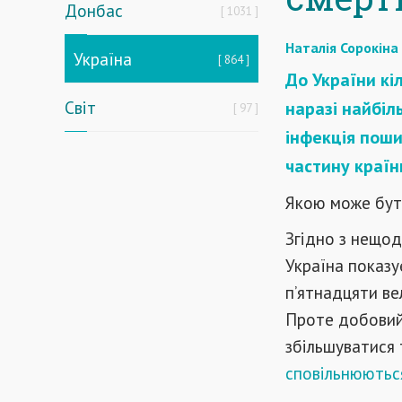
Донбас
1031
Наталія Сорокіна
Україна
864
До України кі
Світ
наразі найбіл
97
інфекція пош
частину країн
Якою може бути
Згідно з нещод
Україна показу
п’ятнадцяти ве
Проте добовий 
збільшуватися 
сповільнюютьс