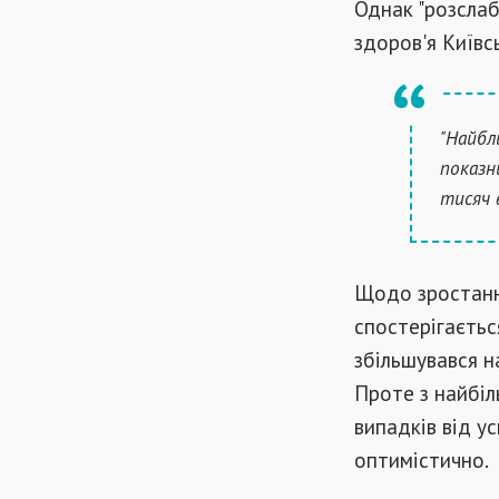
Однак "розслаб
здоров'я Київс
"Найбл
показн
тисяч в
Щодо зростання
спостерігаєтьс
збільшувався н
Проте з найбіл
випадків від у
оптимістично.