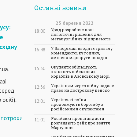
Останні новини
25
березня
2022
усу:
Уряд розробляє нові
18:00
логістичні рішення для
те
металургійних підприємств
східну
У Запоріжжі вводять тривалу
16:48
комендантську годину,
змінено маршрути поїздів
Окупанти збільшують
.ua.
15:30
кількість військових
кораблів в Азовському морі
азі
Українцям через війну надали
12:36
 серед
право на дострокову пенсію
 осіб).
Українські воїни
12:01
продовжують боротьбу з
російськими окупантами
 потрохи
Російські пропагандисти
11:01
розганяють фейк про взяття
Маріуполя