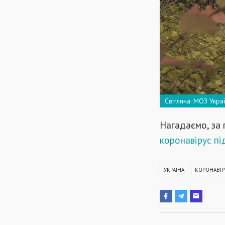
Світлина: МОЗ Укра
Нагадаємо, за
коронавірус під
УКРАЇНА
КОРОНАВІР