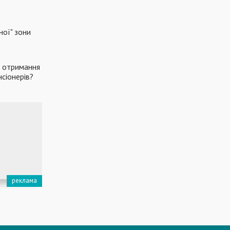
ої" зони
а отримання
сіонерів?