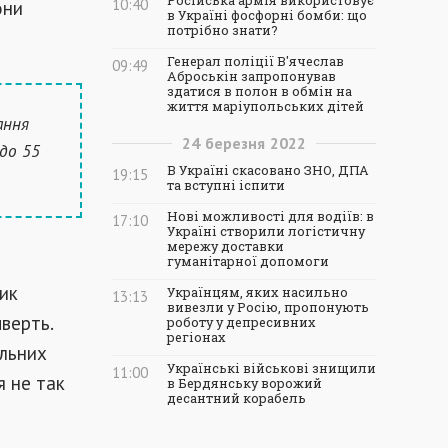
Російська армія використовує
они
10:40
в Україні фосфорні бомби: що
потрібно знати?
Генерал поліції В'ячеслав
09:49
Аброськін запропонував
здатися в полон в обмін на
життя маріупольських дітей
ання
24
березня
2022
 до 55
В Україні скасовано ЗНО, ДПА
19:15
та вступні іспити
Нові можливості для водіїв: в
17:10
Україні створили логістичну
мережу доставки
гуманітарної допомоги
ик
Українцям, яких насильно
13:13
вивезли у Росію, пропонують
чверть.
роботу у депресивних
регіонах
альних
Українські військові знищили
11:00
я не так
в Бердянську ворожий
десантний корабель