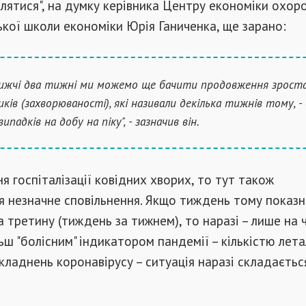
лятися", на думку керівника Центру економіки охор
ької школи економіки Юрія Ганиченка, ще зарано:
ижчі два тижні ми можемо ще бачити продовження зрост
иків (захворюваності), які називали декілька тижнів тому, -
ипадків на добу на піку", - зазначив він.
 госпіталізації ковідних хворих, то тут також
я незначне сповільнення. Якщо тиждень тому показн
а третину (тиждень за тижнем), то наразі – лише на 
ьш "болісним" індикатором пандемії – кількістю лет
складнень коронавірусу – ситуація наразі складаєтьс