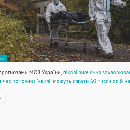
їни
 прогнозами МОЗ України,
пікові значення захворюва
 час поточної "хвилі" можуть сягати 60 тисяч осіб н
УС