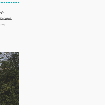
ири
 тижня.
ить