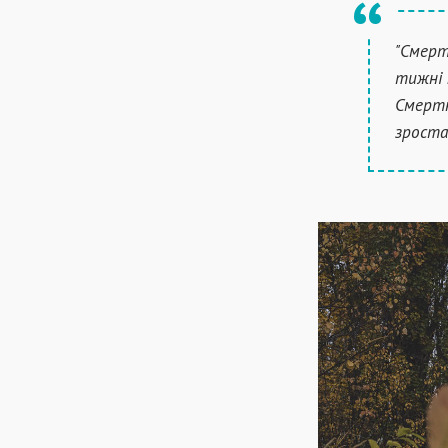
"Смерт
тижні 
Смертн
зроста