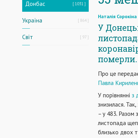
Донбас
1031
Наталія Сорокіна
Україна
864
У Донецьк
листопад
Світ
97
коронаві
померли.
Про це передає
Павла Кирилен
У порівнянні
з 
знизилася. Так
– у 483. Разом
листопада щепл
близько двох
т