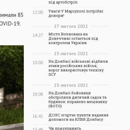
під артобстріл
Увага! У Маріуполі потрібні
12:00
римали 85
донори!
OVID-19.
27
лютого
2022
Місто Волноваха на
14:27
Донеччині остається під
контролем України
25
лютого
2022
На Донбасі військові відбили
10:00
атаки російських військ,
ворог використовує техніку
ЗСУ
23
лютого
2022
На Донбасі бойовики
18:08
обстріляли дитячий садок та
будинок: поранено мешканку
(ФОТО)
ДСНС згортає пункти надання
16:41
допомоги на КПВВ Донбасу
Чи призупинить
13:48