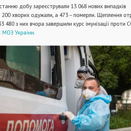
останню добу зареєстрували 13 068 нових випадків
8 200 хворих одужали, а 473 – померли. Щеплення от
33 480 з них вчора завершили курс імунізації проти
C
є
МОЗ України.