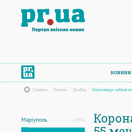
НОВИНИ
Головна
Новини
Донбас
Коронавірус забрав ж
Корон
Маріуполь
5960
55 ме