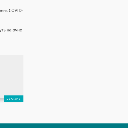
нень COVID-
уть на очне