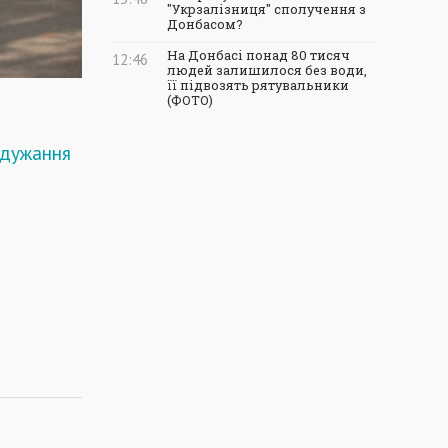
"Укрзалізниця" сполучення з
Донбасом?
На Донбасі понад 80 тисяч
12:46
людей залишилося без води,
її підвозять рятувальники
(ФОТО)
 одужання