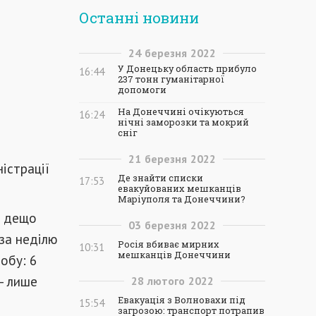
Останні новини
24
березня
2022
У Донецьку область прибуло
16:44
237 тонн гуманітарної
допомоги
На Донеччині очікуються
16:24
нічні заморозки та мокрий
сніг
21
березня
2022
істрації
Де знайти списки
17:53
евакуйованих мешканців
Маріуполя та Донеччини?
і дещо
03
березня
2022
 за неділю
Росія вбиває мирних
10:31
мешканців Донеччини
обу: 6
– лише
28
лютого
2022
Евакуація з Волновахи під
15:54
загрозою: транспорт потрапив