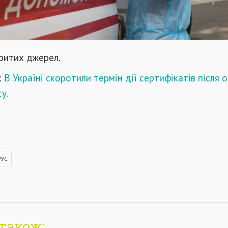
критих джерел.
:
В Україні скоротили термін дії сертифікатів після
у.
РУС
також: