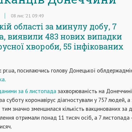
08
лис
'21
09:49
ій області за минулу добу, 7
а, виявили 483 нових випадки
русної хвороби, 55 інфікованих
 pr.ua, посилаючись голову Донецької облдержадмін
ка.
даними за 6 листопада
захворюваність на Донеччин
, за суботу коронавірус діагностували у 757 людей, а
 з тим значно зменшилася кількість вакцинованих за д
ення отримали понад 11 тисяч осіб, а 7 листопада 
исяч.