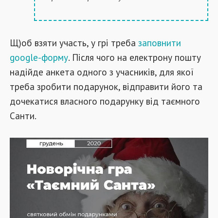
Щ)об взяти участь, у грі треба
заповнити
google-форму
. Після чого на електрону пошту
надійде анкета одного з учасників, для якої
треба зробити подарунок, відправити його та
дочекатися власного подарунку від таємного
Санти.