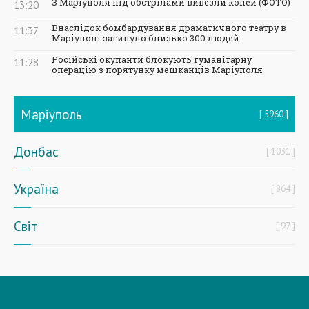
З Маріуполя під обстрілами вивезли коней (ФОТО)
13:20
Внаслідок бомбардування драматичного театру в
11:37
Маріуполі загинуло близько 300 людей
Російські окупанти блокують гуманітарну
11:28
операцію з порятунку мешканців Маріуполя
Маріуполь
5960
Донбас
1031
Україна
864
Світ
97