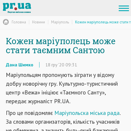
Головна
Новини
Маріуполь
Кожен маріуполець може стати 
Кожен маріуполець може
стати таємним Сантою
Дана Шимко
18
гру
'20
09:31
Маріупольцям пропонують зіграти у відому
добру новорічну гру. Культурно-туристичний
центр «Вежа» ініціює «Таємного Санту»,
передає журналіст PR.UA.
Про це повідомляє
Маріупольска міська рада
.
За словами организаторів, кількість учасників
не обмежена,
а
значить
будь-який бажаючий