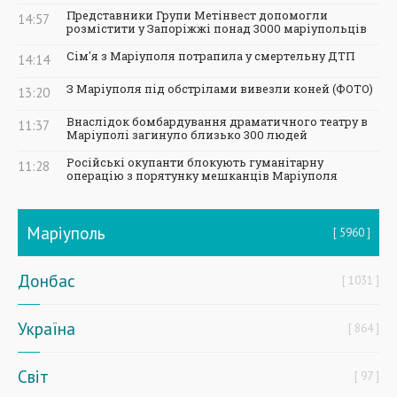
Представники Групи Метінвест допомогли
14:57
розмістити у Запоріжжі понад 3000 маріупольців
Сім'я з Маріуполя потрапила у смертельну ДТП
14:14
З Маріуполя під обстрілами вивезли коней (ФОТО)
13:20
Внаслідок бомбардування драматичного театру в
11:37
Маріуполі загинуло близько 300 людей
Російські окупанти блокують гуманітарну
11:28
операцію з порятунку мешканців Маріуполя
Маріуполь
5960
Донбас
1031
Україна
864
Світ
97