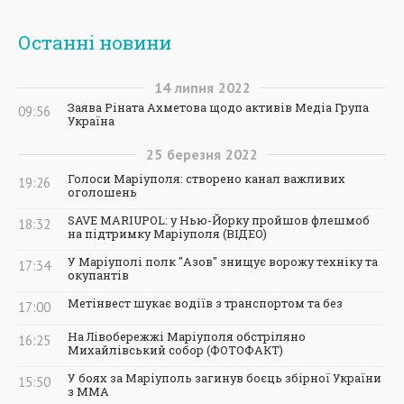
Останні новини
14
липня
2022
Заява Ріната Ахметова щодо активів Медіа Група
09:56
Україна
25
березня
2022
Голоси Маріуполя: створено канал важливих
19:26
оголошень
SAVE MARIUPOL: у Нью-Йорку пройшов флешмоб
18:32
на підтримку Маріуполя (ВІДЕО)
У Маріуполі полк "Азов" знищує ворожу техніку та
17:34
окупантів
Метінвест шукає водіїв з транспортом та без
17:00
На Лівобережжі Маріуполя обстріляно
16:25
Михайлівський собор (ФОТОФАКТ)
У боях за Маріуполь загинув боєць збірної України
15:50
з ММА