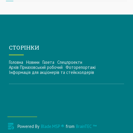
СТОРІНКИ
Головна
Новини
Газета
Спецпроекти
Архів Приазовський робочий
Фоторепортажі
Інформацiя для акцiонерiв та стейкхолдерiв
Powered By
Blade.MSP ®
from
BrainTEC ™