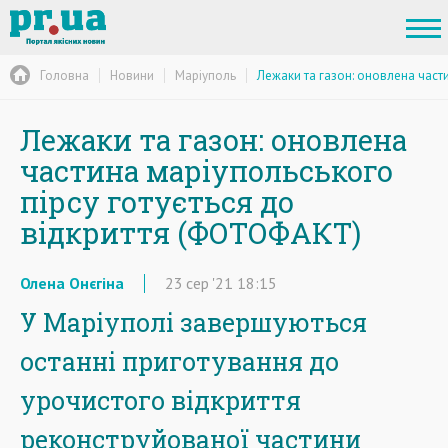
Головна
Новини
Маріуполь
Лежаки та газон: оновлена част
Лежаки та газон: оновлена
частина маріупольського
пірсу готується до
відкриття (ФОТОФАКТ)
Олена Онєгіна
23
сер
'21
18:15
У Маріуполі завершуються
останні приготування до
урочистого відкриття
реконструйованої частини