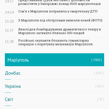
Представники Групи Метінвест допомогли
14:57
розмістити у Запоріжжі понад 3000 маріупольців
Сім'я з Маріуполя потрапила у смертельну ДТП
14:14
З Маріуполя під обстрілами вивезли коней (ФОТО)
13:20
Внаслідок бомбардування драматичного театру в
11:37
Маріуполі загинуло близько 300 людей
Російські окупанти блокують гуманітарну
11:28
операцію з порятунку мешканців Маріуполя
Маріуполь
5960
Донбас
1031
Україна
864
Світ
97