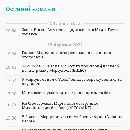
Останні новини
14
липня
2022
Заява Ріната Ахметова щодо активів Медіа Група
09:56
Україна
25
березня
2022
Голоси Маріуполя: створено канал важливих
19:26
оголошень
SAVE MARIUPOL: у Нью-Йорку пройшов флешмоб
18:32
на підтримку Маріуполя (ВІДЕО)
У Маріуполі полк "Азов" знищує ворожу техніку та
17:34
окупантів
Метінвест шукає водіїв з транспортом та без
17:00
На Лівобережжі Маріуполя обстріляно
16:25
Михайлівський собор (ФОТОФАКТ)
У боях за Маріуполь загинув боєць збірної України
15:50
з ММА