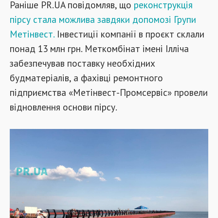
Раніше PR.UA повідомляв, що
реконструкція
пірсу стала можлива завдяки допомозі Групи
Метінвест.
Інвестиції компанії в проєкт склали
понад 13 млн грн. Меткомбінат імені Ілліча
забезпечував поставку необхідних
будматеріалів, а фахівці ремонтного
підприємства «Метінвест-Промсервіс» провели
відновлення основи пірсу.