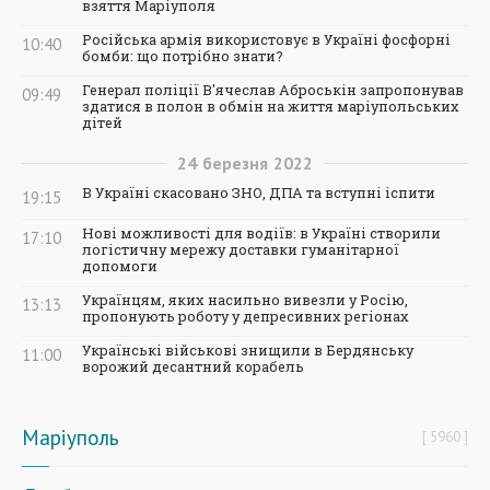
взяття Маріуполя
Російська армія використовує в Україні фосфорні
10:40
бомби: що потрібно знати?
Генерал поліції В'ячеслав Аброськін запропонував
09:49
здатися в полон в обмін на життя маріупольських
дітей
24
березня
2022
В Україні скасовано ЗНО, ДПА та вступні іспити
19:15
Нові можливості для водіїв: в Україні створили
17:10
логістичну мережу доставки гуманітарної
допомоги
Українцям, яких насильно вивезли у Росію,
13:13
пропонують роботу у депресивних регіонах
Українські військові знищили в Бердянську
11:00
ворожий десантний корабель
Маріуполь
5960