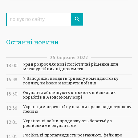
Останні новини
25
березня
2022
Уряд розробляє нові логістичні рішення для
18:00
металургійних підприємств
У Запоріжжі вводять тривалу комендантську
16:48
годину, змінено маршрути поїздів
Окупанти збільшують кількість військових
15:30
кораблів в Азовському морі
Українцям через війну надали право на дострокову
12:36
пенсію
Українські воїни продовжують боротьбу з
12:01
російськими окупантами
Російські пропагандисти розганяють фейк про
11:01