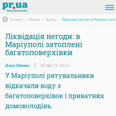
Головна
Новини
Україна
Ліквідація негоди: в Маріуполі зат
Ліквідація негоди: в
Маріуполі затоплені
багатоповерхівки
Дана Шимко
10
чер
'21
10:12
У Маріуполі рятувальники
відкачали воду з
багатоповерхівок і приватних
домоволодінь.