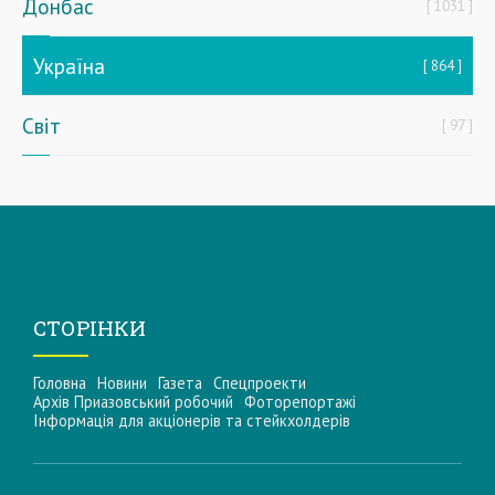
Донбас
1031
Україна
864
Світ
97
СТОРІНКИ
Головна
Новини
Газета
Спецпроекти
Архів Приазовський робочий
Фоторепортажі
Інформацiя для акцiонерiв та стейкхолдерiв