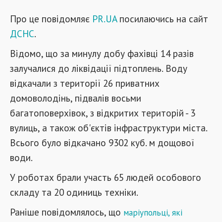
Про це повідомляє
PR.UA
посилаючись на сайт
ДСНС
.
Відомо, що за минулу добу фахівці 14 разів
залучалися до ліквідації підтоплень. Воду
відкачали з території 26 приватних
домоволодінь, підвалів восьми
багатоповерхівок, з відкритих територій - 3
вулиць, а також об'єктів інфраструктури міста.
Всього було відкачано 9302 куб. м дощової
води.
У роботах брали участь 65 людей особового
складу та 20 одиниць техніки.
Раніше повідомлялось, що
м
аріупольці, які