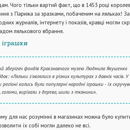
ам. Чого тільки вартий факт, що в 1453 році королев
ння з Парижа за зразками, побаченим на ляльках! За 
дних журналів, інтернету і показів, кравці могли ск
адом лялькового вбрання.
а іграшки
ий зберігач фондів Краєзнавчого музею Людмила Якушенко
дає: «Ляльки з'являлися в різних культурах з давніх часів. У
 регіоні колись були популярні народні іграшки - їх скручув
, соломи, вирізали з дерева, шили з тканини».
ому для нас розумінні в магазинах можна було купити
озволити їх собі могли далеко не всі.