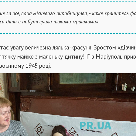
е за все, вона місцевого виробництва, - каже хранитель фон
аси діти в побуті грали такими іграшками».
тає увагу величезна лялька-красуня. Зростом «дівчи
тячку майже з маленьку дитину! Її в Маріуполь прив
воєнному 1945 році.