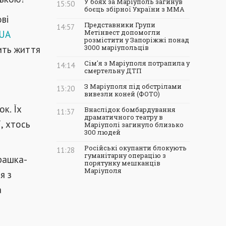
У боях за Маріуполь загинув
15:50
боєць збірної України з ММА
ові
Представники Групи
14:57
UA
Метінвест допомогли
розмістити у Запоріжжі понад
ить життя
3000 маріупольців
Сім'я з Маріуполя потрапила у
14:14
смертельну ДТП
З Маріуполя під обстрілами
13:20
вивезли коней (ФОТО)
к. Їх
Внаслідок бомбардування
11:37
драматичного театру в
, хтось
Маріуполі загинуло близько
300 людей
Російські окупанти блокують
11:28
гуманітарну операцію з
грашка-
порятунку мешканців
Маріуполя
я з
а