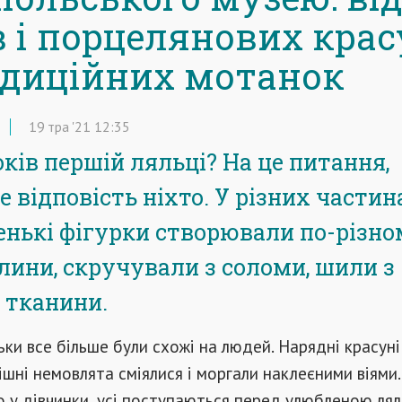
в і порцелянових кра
адиційних мотанок
19
тра
'21
12:35
оків першій ляльці? На це питання,
е відповість ніхто. У різних частин
енькі фігурки створювали по-різно
глини, скручували з соломи, шили з
 тканини.
льки все більше були схожі на людей. Нарядні красун
мішні немовлята сміялися і моргали наклеєними віями.
о у дівчинки, усі поступаються перед улюбленою ля