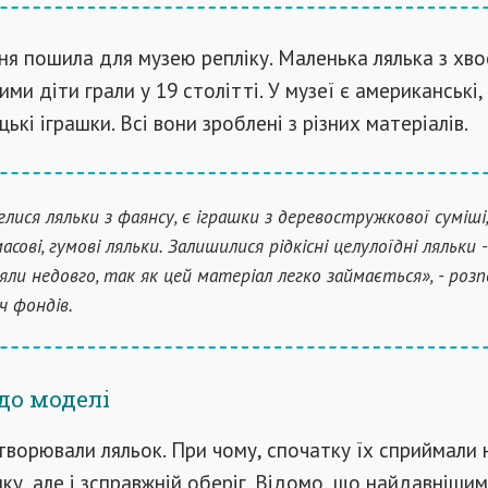
я пошила для музею репліку. Маленька лялька з хв
ими діти грали у 19 столітті. У музеї є американські,
цькі іграшки. Всі вони зроблені з різних матеріалів.
глися ляльки з фаянсу, є іграшки з деревостружкової суміші
сові, гумові ляльки. Залишилися рідкісні целулоїдні ляльки -
яли недовго, так як цей матеріал легко займається», - розп
ч фондів.
 до моделі
ворювали ляльок. При чому, спочатку їх сприймали н
шку, але і зсправжній оберіг. Відомо, що найдавнішим