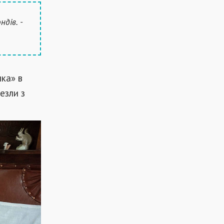
дів. -
нка» в
езли з