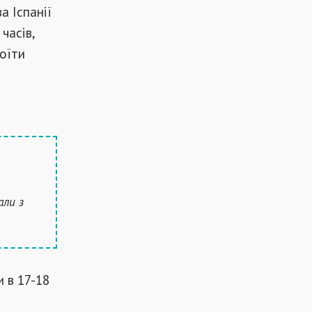
а Іспанії
часів,
роїти
али з
 в 17-18