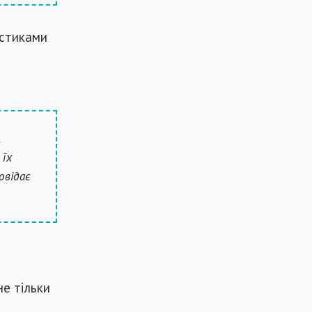
остиками
,
 їх
овідає
е тільки