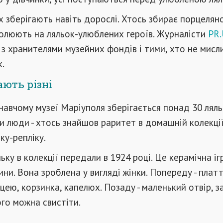
х зберігають навіть дорослі. Хтось збирає порцелян
 полюють на ляльок-улюблених героїв. Журналісти
PR.
 з хранителями музейних фондів і тими, хто не мисл
к.
ють різні
навчому музеї Маріуполя зберігається понад 30 ляльо
 люди - хтось знайшов раритет в домашній колекції
ку-репліку.
ьку в колекції передали в 1924 році. Це керамічна і
ини. Вона зроблена у вигляді жінки. Попереду - платт
ею, корзинка, капелюх. Позаду - маленький отвір, з
го можна свистіти.