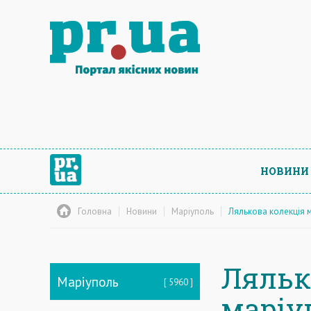
НОВИНИ
Головна
Новини
Маріуполь
Лялькова колекція м
Ляльк
Маріуполь
5960
маріу