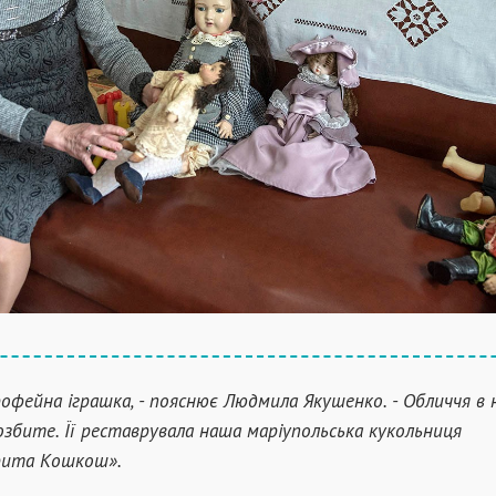
офейна іграшка, - пояснює Людмила Якушенко. - Обличчя в 
озбите. Її реставрувала наша маріупольська кукольниця
рита Кошкош».