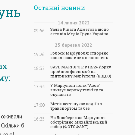
Останні новини
сунь
14
липня
2022
Заява Ріната Ахметова щодо
09:56
активів Медіа Група Україна
25
березня
2022
Голоси Маріуполя: створено
19:26
канал важливих оголошень
ах
SAVE MARIUPOL: у Нью-Йорку
18:32
пройшов флешмоб на
му:
підтримку Маріуполя (ВІДЕО)
У Маріуполі полк "Азов"
17:34
знищує ворожу техніку та
окупантів
Метінвест шукає водіїв з
17:00
транспортом та без
і оживали
На Лівобережжі Маріуполя
16:25
обстріляно Михайлівський
 Скільки б
собор (ФОТОФАКТ)
лькою!