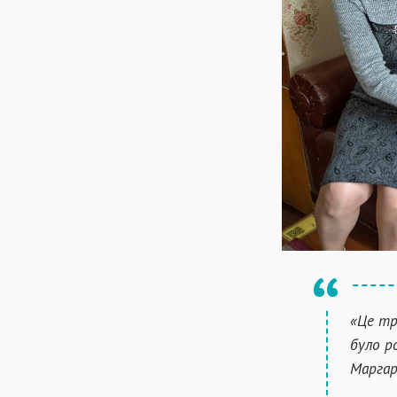
«Це тр
було р
Марга