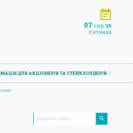
07
сер
'26
п'ятниця
МАЦIЯ ДЛЯ АКЦIОНЕРIВ ТА СТЕЙКХОЛДЕРIВ
мотанок
д