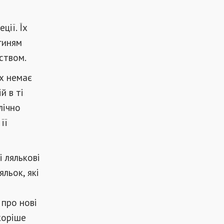
ції. Їх
огиням
нством.
их немає
й в ті
лічно
її
 лялькові
яльок, які
 про нові
скоріше