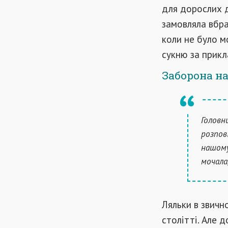
для дорослих д
замовляла вбра
коли не було мо
сукню за прикл
Заборона н
Головн
розпові
нашому
мочала
Ляльки в звичн
столітті. Але д