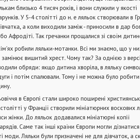
ькам близько 4 тисяч років, і вони служили у якості
унків. У 5-4 столітті до н. е ляльок створювали в Гре
дівчатка, а коли виходили заміж - приносили в дар б
 або Афродіті. Так гречанки прощалися зі своїм дити
сім'ях робили ляльки-мотанки. Всі ми знаємо, що у н
о замінює вишитий хрест. Чому так? За однією з версі
одили обряди: якщо дитина хворіла, в ляльку симво
уги і потім спалювали. Тому і не можна було робити 
ину.
ьовіччя в Європі стали широко поширені християнські
 столітті у Франції створили мініатюрних воскових л
и жінки. До ляльок додавалися мініатюрні копії
рядів. Саме так інші країни Європи могли дізнатися
ті моди. Ляльки були призначені не для дівчаток, а 