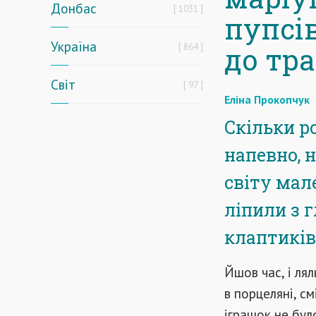
Донбас
1031
пупсі
Україна
864
до тр
Світ
97
Еліна Прокопчук
Скільки р
напевно, н
світу мал
ліпили з 
клаптиків
Йшов час, і ля
в порцеляні, с
іграшок не бул