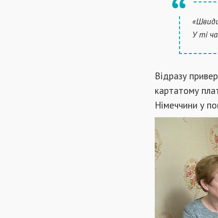
«Швидш
У ті ч
Відразу привер
картатому плат
Німеччини у по