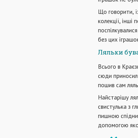
Що говорити, ї
колекції, інші
поспілкувалися
без цих іграшо
Ляльки бува
Всього в Краєз
сюди приносили
пошив сам ляль
Найстарішу лял
свистулька з гл
пишною спідниц
допомогою яко