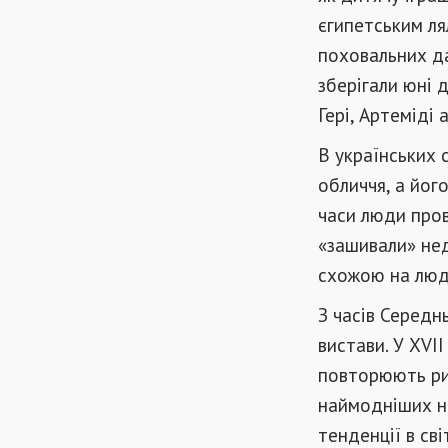
єгипетським лял
поховальних дар
зберігали юні 
Гері, Артеміді
В українських 
обличчя, а йог
часи люди пров
«зашивали» нед
схожою на люд
З часів Середн
вистави. У XVII
повторюють рис
наймодніших на
тенденції в сві