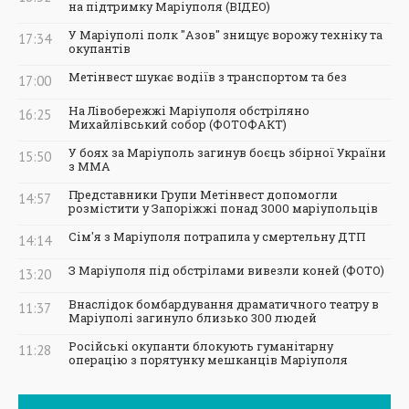
на підтримку Маріуполя (ВІДЕО)
У Маріуполі полк "Азов" знищує ворожу техніку та
17:34
окупантів
Метінвест шукає водіїв з транспортом та без
17:00
На Лівобережжі Маріуполя обстріляно
16:25
Михайлівський собор (ФОТОФАКТ)
У боях за Маріуполь загинув боєць збірної України
15:50
з ММА
Представники Групи Метінвест допомогли
14:57
розмістити у Запоріжжі понад 3000 маріупольців
Сім'я з Маріуполя потрапила у смертельну ДТП
14:14
З Маріуполя під обстрілами вивезли коней (ФОТО)
13:20
Внаслідок бомбардування драматичного театру в
11:37
Маріуполі загинуло близько 300 людей
Російські окупанти блокують гуманітарну
11:28
операцію з порятунку мешканців Маріуполя