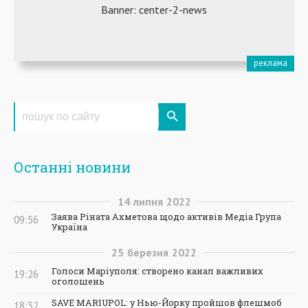
Останні новини
14
липня
2022
Заява Ріната Ахметова щодо активів Медіа Група
09:56
Україна
25
березня
2022
Голоси Маріуполя: створено канал важливих
19:26
оголошень
SAVE MARIUPOL: у Нью-Йорку пройшов флешмоб
18:32