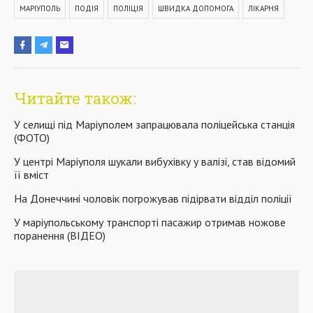
МАРІУПОЛЬ
ПОДІЯ
ПОЛІЦІЯ
ШВИДКА ДОПОМОГА
ЛІКАРНЯ
Читайте також:
У селищі під Маріуполем запрацювала поліцейська станція
(ФОТО)
У центрі Маріуполя шукали вибухівку у валізі, став відомий
її вміст
На Донеччині чоловік погрожував підірвати відділ поліції
У маріупольському транспорті пасажир отримав ножове
поранення (ВІДЕО)