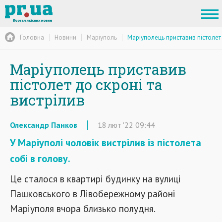
Головна
Новини
Маріуполь
Маріуполець приставив пістолет 
Маріуполець приставив
пістолет до скроні та
вистрілив
Олександр Панков
18
лют
'22
09:44
У Маріуполі чоловік вистрілив із пістолета
собі в голову.
Це сталося в квартирі будинку на вулиці
Пашковського в Лівобережному районі
Маріуполя вчора близько полудня.