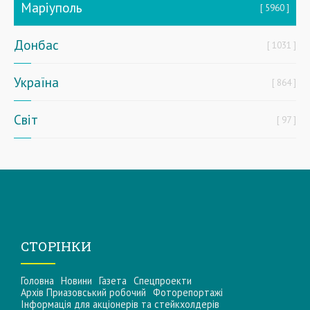
Маріуполь
5960
Донбас
1031
Україна
864
Світ
97
СТОРІНКИ
Головна
Новини
Газета
Спецпроекти
Архів Приазовський робочий
Фоторепортажі
Інформацiя для акцiонерiв та стейкхолдерiв