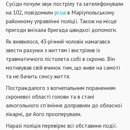
Сусіди почули звук пострілу та зателефонували
на 102, повідомили
pr.ua
в Маріупольському
районному управлінні поліції. Також на місце
пригоди виїхала бригада швидкої допомоги.
Як виявилося, 43-річний чоловік намагався
звести рахунки з життям і вистрілив із
травматичного пістолета собі в скроню. Він
мотивував свій вчинок тим, що живе на самоті
та не бачить сенсу життя.
Постраждалого з вогнепальним пораненням
скроневої області голови та в стані
алкогольного сп'яніння доправили до обласної
лікарні, де його прооперували.
Наразі поліція перевіряє всі обставини події.