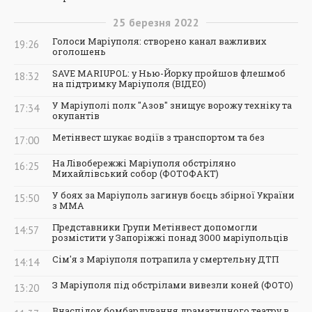
25
березня
2022
Голоси Маріуполя: створено канал важливих
19:26
оголошень
SAVE MARIUPOL: у Нью-Йорку пройшов флешмоб
18:32
на підтримку Маріуполя (ВІДЕО)
У Маріуполі полк "Азов" знищує ворожу техніку та
17:34
окупантів
Метінвест шукає водіїв з транспортом та без
17:00
На Лівобережжі Маріуполя обстріляно
16:25
Михайлівський собор (ФОТОФАКТ)
У боях за Маріуполь загинув боєць збірної України
15:50
з ММА
Представники Групи Метінвест допомогли
14:57
розмістити у Запоріжжі понад 3000 маріупольців
Сім'я з Маріуполя потрапила у смертельну ДТП
14:14
З Маріуполя під обстрілами вивезли коней (ФОТО)
13:20
Внаслідок бомбардування драматичного театру в