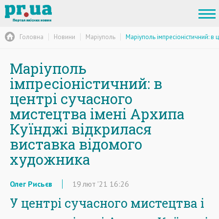
Головна
Новини
Маріуполь
Маріуполь імпресіоністичний: в
Маріуполь
імпресіоністичний: в
центрі сучасного
мистецтва імені Архипа
Куїнджі відкрилася
виставка відомого
художника
Олег Рисьєв
19
лют
'21
16:26
У центрі сучасного мистецтва і