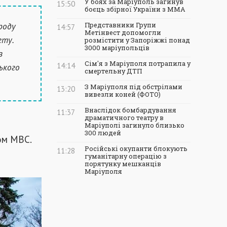
У боях за Маріуполь загинув
15:50
боєць збірної України з ММА
роду
Представники Групи
14:57
Метінвест допомогли
ету.
розмістити у Запоріжжі понад
3000 маріупольців
з
Сім'я з Маріуполя потрапила у
14:14
ького
смертельну ДТП
З Маріуполя під обстрілами
13:20
вивезли коней (ФОТО)
Внаслідок бомбардування
11:37
драматичного театру в
Маріуполі загинуло близько
300 людей
ом МВС.
Російські окупанти блокують
11:28
гуманітарну операцію з
порятунку мешканців
Маріуполя