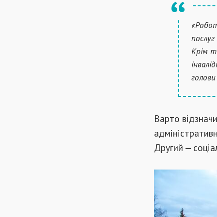
«Робот
послуг
Крім т
інвалі
голови
Варто відзначи
адміністративн
Другий — соціал