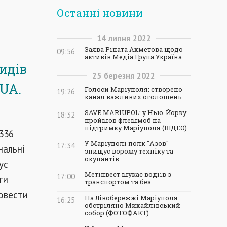
Останні новини
14
липня
2022
Заява Ріната Ахметова щодо
09:56
активів Медіа Група Україна
видів
25
березня
2022
.UA.
Голоси Маріуполя: створено
19:26
канал важливих оголошень
SAVE MARIUPOL: у Нью-Йорку
18:32
пройшов флешмоб на
підтримку Маріуполя (ВІДЕО)
336
У Маріуполі полк "Азов"
17:34
нальні
знищує ворожу техніку та
окупантів
ус
Метінвест шукає водіїв з
17:00
ти
транспортом та без
ровести
На Лівобережжі Маріуполя
16:25
обстріляно Михайлівський
собор (ФОТОФАКТ)