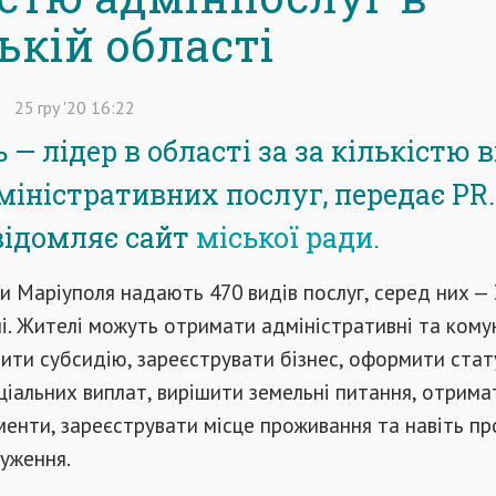
ькій області
25
гру
'20
16:22
— лідер в області за за кількістю 
міністративних послуг, передає PR
відомляє сайт
міської ради.
 Маріуполя надають 470 видів послуг, серед них — 
і. Жителі можуть отримати адміністративні та кому
ити субсидію, зареєструвати бізнес, оформити стат
іальних виплат, вирішити земельні питання, отрима
менти, зареєструвати місце проживання та навіть п
уження.