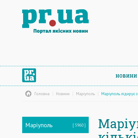
НОВИНИ
Головна
Новини
Маріуполь
Маріуполь лідирує з
Маріу
Маріуполь
5960
кільк