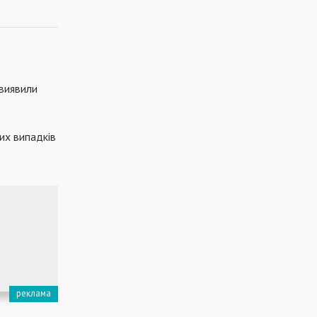
 виявили
их випадків