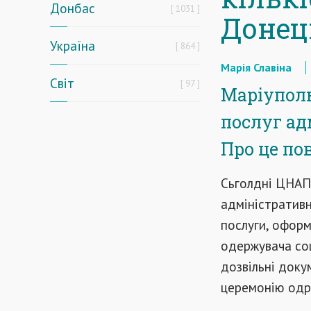
Донбас
1031
Донец
Україна
864
Марія Славіна
Світ
97
Маріуполь 
послуг ад
Про це по
Сьголдні ЦНАПи
адміністративн
послуги, оформ
одержувача соц
дозвільні доку
церемонію одр