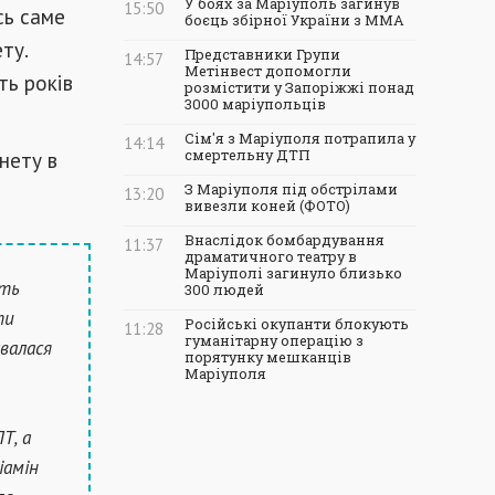
У боях за Маріуполь загинув
15:50
сь саме
боєць збірної України з ММА
ту.
Представники Групи
14:57
Метінвест допомогли
ть років
розмістити у Запоріжжі понад
3000 маріупольців
Сім'я з Маріуполя потрапила у
14:14
нету в
смертельну ДТП
З Маріуполя під обстрілами
13:20
вивезли коней (ФОТО)
Внаслідок бомбардування
11:37
драматичного театру в
Маріуполі загинуло близько
сть
300 людей
ти
Російські окупанти блокують
11:28
гуманітарну операцію з
валася
порятунку мешканців
Маріуполя
Т, а
іамін