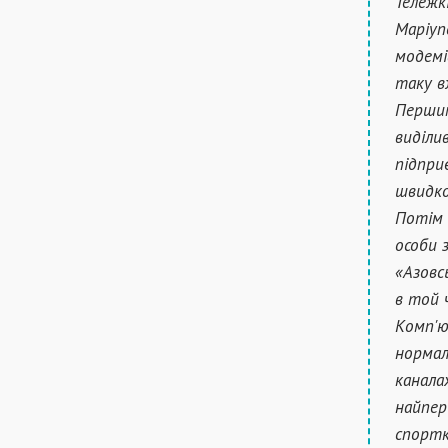
Тележк
Маріупо
модемі
таку в
Першим
виділи
підпри
швидко
Потім 
особи 
«Азовс
в той 
Комп'ю
нормал
канала
найпер
спортк