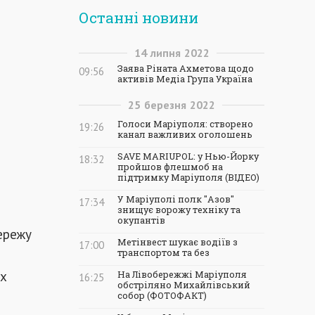
Останні новини
14
липня
2022
Заява Ріната Ахметова щодо
09:56
активів Медіа Група Україна
25
березня
2022
Голоси Маріуполя: створено
19:26
канал важливих оголошень
SAVE MARIUPOL: у Нью-Йорку
18:32
пройшов флешмоб на
підтримку Маріуполя (ВІДЕО)
У Маріуполі полк "Азов"
17:34
я
знищує ворожу техніку та
окупантів
мережу
Метінвест шукає водіїв з
17:00
транспортом та без
их
На Лівобережжі Маріуполя
16:25
обстріляно Михайлівський
собор (ФОТОФАКТ)