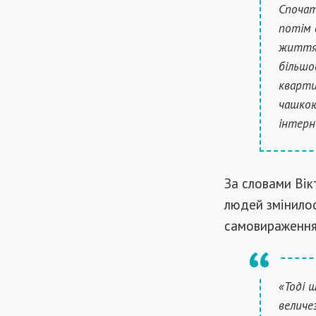
Спочат
потім 
життя.
більшо
кварти
чашкою
інтерн
За словами Вік
людей змінилося
самовираження
«Тоді 
величе