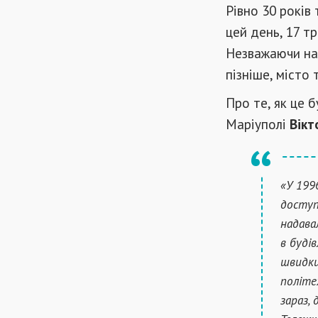
Рівно 30 років
цей день, 17 т
Незважаючи на 
пізніше, місто
Про те, як це 
Маріуполі
Вікт
«У 199
доступ
надава
в буді
швидки
політе
зараз,