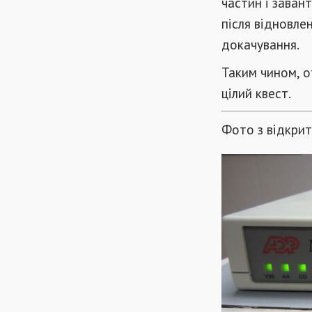
частин і заван
після відновлен
докачування.
Таким чином, о
цілий квест.
Фото з відкри