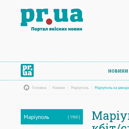
НОВИНИ
Головна
Новини
Маріуполь
Маріуполь на швидкос
Маріу
Маріуполь
5960
кбіт/с