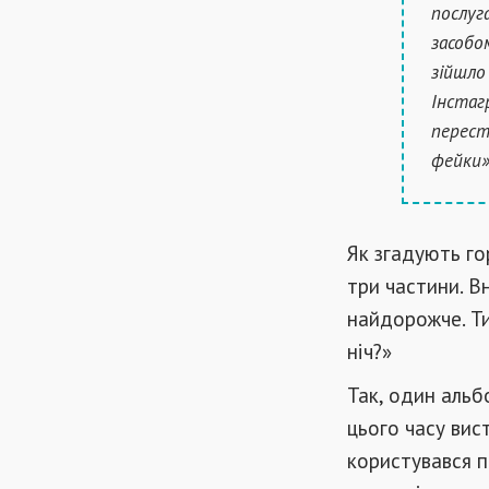
послуг
засобо
зійшло
Інстаг
перест
фейки»
Як згадують го
три частини. В
найдорожче. Ти
ніч?»
Так, один альб
цього часу вис
користувався п