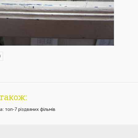
Я
також:
а: топ-7 різдвяних фільмів