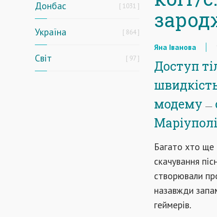
Донбас
1031
зарод
Україна
864
Яна Іванова
Світ
97
Доступ тіл
швидкість
модему
—
Маріуполі
Багато хто ще п
скачування пісн
створювали про
назавжди запа
геймерів.