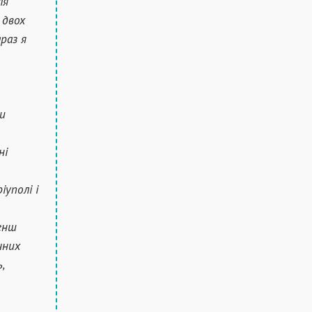
ля
 двох
раз я
и
ні
іуполі і
енш
чних
,