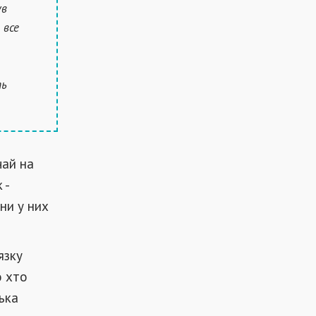
ув
 все
ть
чай на
 -
ни у них
язку
о хто
ька