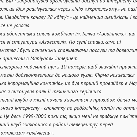
ін. Він і запропонував організувати доступ до інтернету д
ля, ця ідея реалізувалася через лінію «Укртелекому» на базі
в. Швидкість каналу 28 кбіт/с - це найменша швидкість і за
же не уявляю.
и абонентами стали комбінат ім. Ілліча «Азовінтекс», що
вся зі структури «Азовсталі». По суті справи, саме ці
ємства і були основними споживачами послуги та дозволил
 принести в Маріуполь інтернет.
створили модемний пул з 10 номерів, щоб звичайні приват
змогли додзвонюватися до нашого вузла. Фірма називалася
ька інформаційна компанія», це був перший провайдер в Мар
час я виконував роль її технічного керівника.
терні клуби в місті почали з'являтися з приходом більш-м
ьного інтернету - спочатку по радіолініях, потім по опти
х. Це десь 1999-2000 роки та, якщо мені не зраджує пам'ять
ший клуб знаходився в районі телецентру, перед
омплексом «Іллічівець».