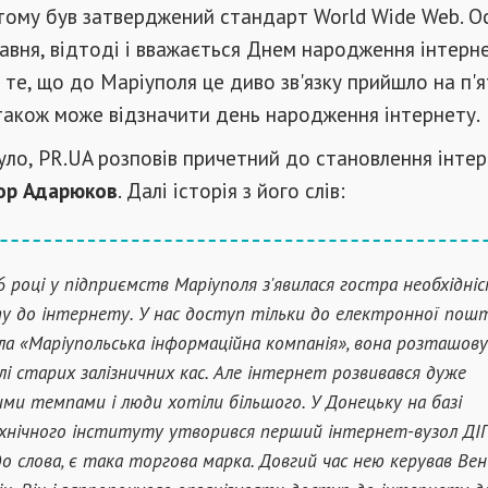
 тому був затверджений стандарт World Wide Web. О
равня, відтоді і вважається Днем народження інтерне
те, що до Маріуполя це диво зв'язку прийшло на п'я
 також може відзначити день народження інтернету.
було, PR.UA розповів причетний до становлення інтер
ор Адарюков
. Далі історія з його слів:
6 році у підприємств Маріуполя з'явилася гостра необхідні
у до інтернету. У нас доступ тільки до електронної пош
ла «Маріупольська інформаційна компанія», вона розташову
влі старих залізничних кас. Але інтернет розвивався дуже
ми темпами і люди хотіли більшого. У Донецьку на базі
хнічного інституту утворився перший інтернет-вузол ДІП
 до слова, є така торгова марка. Довгий час нею керував Вен