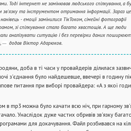
ами. Тоді інтернет не замінював людського спілкування, а б
м зв'язку та інструментом отримання інформації. Зараз це
 нанівець - емоції замінилися ТікТоком, сімейні фотографії
рамом, зі спілкування стало багато хвастощів. А ще люди
али аналізувати ситуацію і без перевірки даних поширюю
,
додав Віктор Адарюков.
—
родяни, доба в ті часи у провайдерів ділилася зазви
ночі з'єднання було найдешевше, ввечері в годину пік
пове питання при виборі провайдера: «А з якої годи
ом в mp3 можна було качати всю ніч, при гарному зв'
тачало. Унаслідок дуже частих обривів зв'язку багат
рограмами для докачування. Файл розбивався на кіл