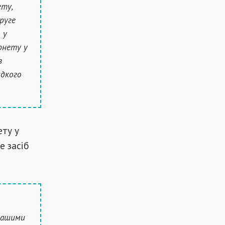
ету,
руге
 у
рнету у
з
идкого
ету у
е засіб
 нашими