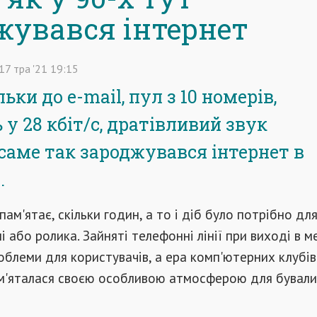
жувався інтернет
17
тра
'21
19:15
ьки до e-mail, пул з 10 номерів,
 у 28 кбіт/с, дратівливий звук
саме так зароджувався інтернет в
.
ам'ятає, скільки годин, а то і діб було потрібно дл
і або ролика. Зайняті телефонні лінії при виході в 
блеми для користувачів, а ера комп'ютерних клубів
м'яталася своєю особливою атмосферою для бувал