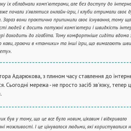
ку їх обладнали комп'ютерами, але без доступу до інтерн
вже почали з'являтися онлайн-ігри, і клуби отримали своє д
 Зараз вони практично припинили своє існування, тому що
сті людей є досить потужні комп'ютери і швидкість інте
рі доходить до гігабіта. Тому комфортніше сидіти вдома 
 кави, граючи в «танчики» та інші ігри, що вимагають шв
ету».
тора Адарюкова, з плином часу ставлення до інтерн
. Сьогодні мережа - не просто засіб зв'язку, тепер ц
.
шик був у тому, що це все було новим, цікавим і відкривало
зні можливості. І це цінувалося людьми, які користувалися