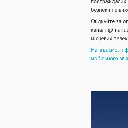
постраждалих п
безпеки не вих
Слідкуйте за о
каналі @mariup
місцевих теле
Нагадаємо, інф
мобільного зв’