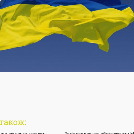
також:
, що окупанти ставлять
Росія продовжує обстрілювати М