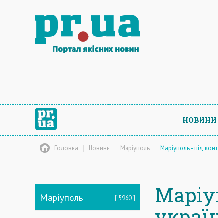
НОВИНИ
Головна
Новини
Маріуполь
Маріуполь - під кон
Маріу
Маріуполь
5960
украї