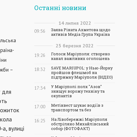
Останні новини
14
липня
2022
Заява Ріната Ахметова щодо
09:56
активів Медіа Група Україна
ольська
25
березня
2022
раїна-
Голоси Маріуполя: створено
19:26
канал важливих оголошень
їни
SAVE MARIUPOL: у Нью-Йорку
ужби –
18:32
пройшов флешмоб на
підтримку Маріуполя (ВІДЕО)
У Маріуполі полк "Азов"
17:34
 для
знищує ворожу техніку та
окупантів
ють
Метінвест шукає водіїв з
17:00
тожиток
транспортом та без
школа
На Лівобережжі Маріуполя
16:25
обстріляно Михайлівський
а, вулиці
собор (ФОТОФАКТ)