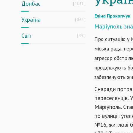
Донбас
1031
Еліна Прокопчук
Україна
864
Маріуполь зна
Світ
97
Про ситуацію у 
міська рада, пе
агресор обстрілю
продовжують бор
забезпечують жит
Снаряди потра
переселенців. 
Маріуполь. Ста
по вулиці Гугел
№16, житлові б