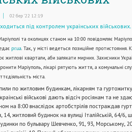
02
бер
'22
12:19
ходиться під контролем українських військових.
Маріуполі та околицях станом на 10:00 повідомляє Маріуп
редає
pr.ua
.
Так, у місті ведеться позиційне протистояння. К
є житлові квартали, аби залякати мирних. Захисники Укра
онити Маріуполь, лікарі рятують життя, а комунальні сл
тєдіяльність міста.
пили по житловим будинкам, лікарням та гуртожитку
Українські військові дають відсіч росіянам та не зда
ном на 8:00 внаслідок артобстрілів постраждав гур
я, 14, житловий будинок на вулиці Італійській, 64/6, 
удинки по бульвару Шевченко, 91, 93, Морському, 20-