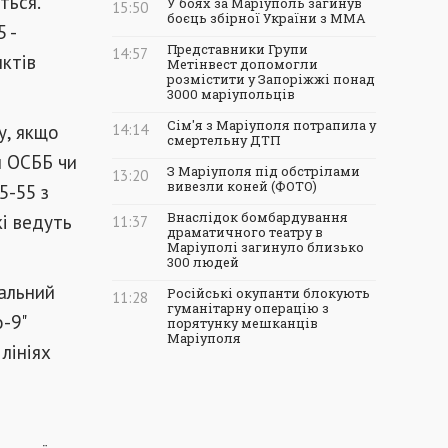
ться.
У боях за Маріуполь загинув
15:50
боєць збірної України з ММА
 -
Представники Групи
14:57
нктів
Метінвест допомогли
розмістити у Запоріжжі понад
3000 маріупольців
Сім'я з Маріуполя потрапила у
у, якщо
14:14
смертельну ДТП
м ОСББ чи
З Маріуполя під обстрілами
13:20
вивезли коней (ФОТО)
5-55 з
кі ведуть
Внаслідок бомбардування
11:37
драматичного театру в
Маріуполі загинуло близько
300 людей
ральний
Російські окупанти блокують
11:28
гуманітарну операцію з
-9"
порятунку мешканців
Маріуполя
лініях