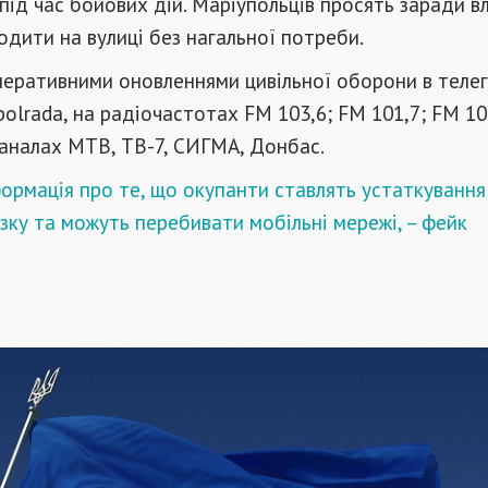
ід час бойових дій. Маріупольців просять заради в
одити на вулиці без нагальної потреби.
перативними оновленнями цивільної оборони в теле
olrada, на радіочастотах FM 103,6; FM 101,7; FM 10
каналах МТВ, ТВ-7, СИГМА, Донбас.
ормація про те, що окупанти ставлять устаткування
язку та можуть перебивати мобільні мережі, – фейк