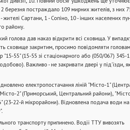
ької дивізії, 10. Повний обсяг ушкоджень ще уточнює
 2 березня постраждало 109 мирних жителів, з них 75
 - жителі Сартани, 1 - Сопіно, 10 - інших населених пу
го району.
кий голова дав наказ відкрити всі сховища. У випадк
ють сховище закритим, просимо повідомляти голова
 "15-55" (15-55 зі стаціонарного або (050/067) 345-1
одобово). Важливо - не закривати двері у під'їзди, я
відновлено електропостачання ліній "Місто-1" (Цент
 "Місто-2" (Приморський, Центральний райони), "Місто
6" (23-22-й мікрорайони). Відновлена подача води на 
".
льного транспорту припинено. Водії ТТУ вивозять