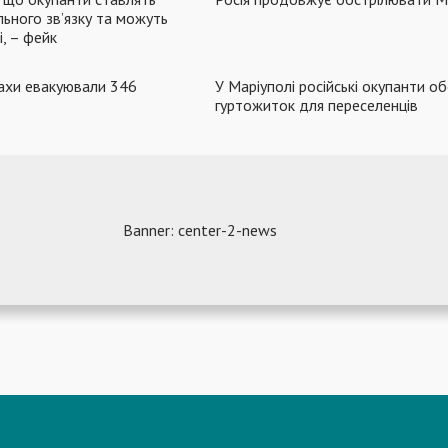
льного зв’язку та можуть
, – фейк
ахи евакуювали 346
У Маріуполі російські окупанти об
гуртожиток для переселенців