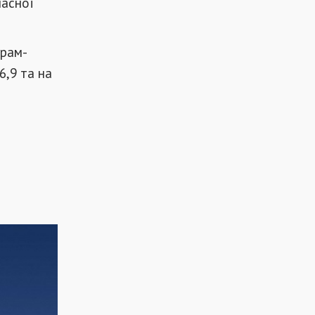
ласної
грам-
6,9 та на