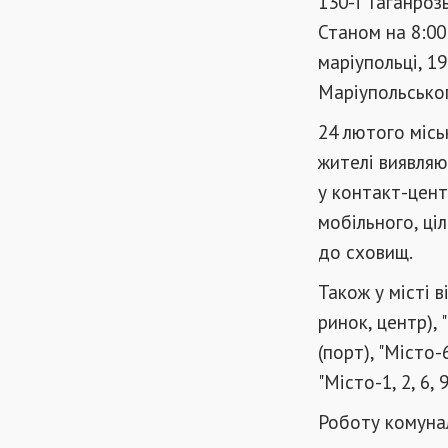
130-ї Таганроз
Станом на 8:00
маріупольці, 19
Маріупольсько
24 лютого місь
жителі виявля
у контакт-центр
мобільного, ціл
до сховищ.
Також у місті 
ринок, центр),
(порт), "Місто-
"Місто-1, 2, 6, 9
Роботу комуна