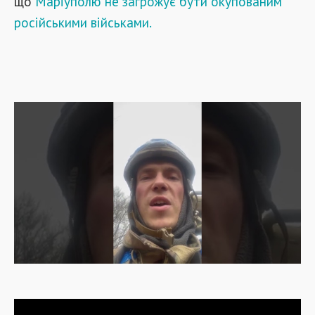
що
Маріуполю не загрожує бути окупованим
російськими військами.