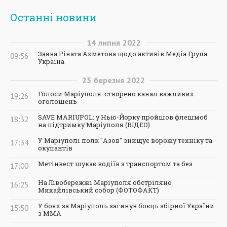
Останні новини
14
липня
2022
Заява Ріната Ахметова щодо активів Медіа Група
09:56
Україна
25
березня
2022
Голоси Маріуполя: створено канал важливих
19:26
оголошень
SAVE MARIUPOL: у Нью-Йорку пройшов флешмоб
18:32
на підтримку Маріуполя (ВІДЕО)
У Маріуполі полк "Азов" знищує ворожу техніку та
17:34
окупантів
Метінвест шукає водіїв з транспортом та без
17:00
На Лівобережжі Маріуполя обстріляно
16:25
Михайлівський собор (ФОТОФАКТ)
У боях за Маріуполь загинув боєць збірної України
15:50
з ММА