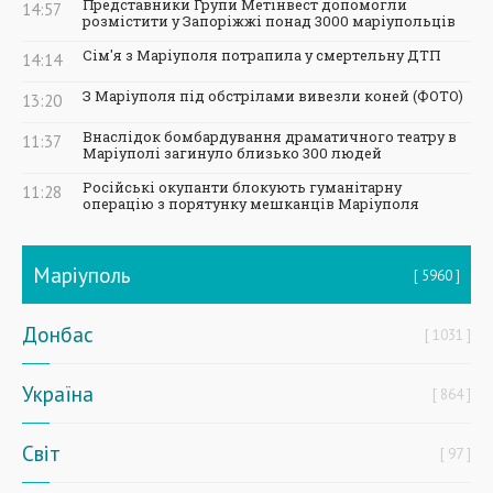
Представники Групи Метінвест допомогли
14:57
розмістити у Запоріжжі понад 3000 маріупольців
Сім'я з Маріуполя потрапила у смертельну ДТП
14:14
З Маріуполя під обстрілами вивезли коней (ФОТО)
13:20
Внаслідок бомбардування драматичного театру в
11:37
Маріуполі загинуло близько 300 людей
Російські окупанти блокують гуманітарну
11:28
операцію з порятунку мешканців Маріуполя
Маріуполь
5960
Донбас
1031
Україна
864
Світ
97