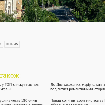
С
КУЛЬТУРА
також:
 у ТОП-списку місць для
До Дня закоханих: маріупольців
 Україні
поділитися романтичними історія
удл на честь 180-річчя
Понад сотні витворів мистецтва
ьського художника Архипа
зібрали у фотопутівник