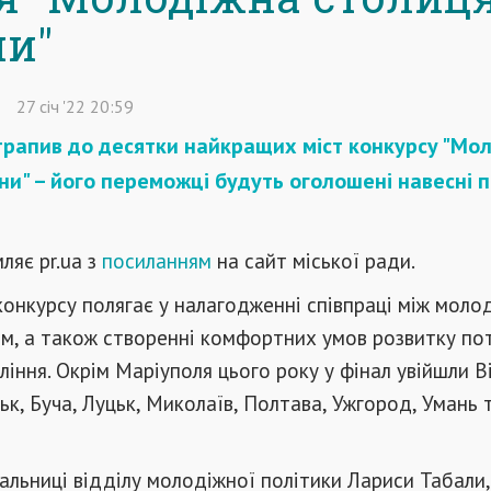
ни"
27
січ
'22
20:59
трапив до десятки найкращих міст конкурсу "Мо
ни" – його переможці будуть оголошені навесні 
ляє pr.ua з
посиланням
на сайт міської ради.
онкурсу полягає у налагодженні співпраці між мол
м, а також створенні комфортних умов розвитку по
іння. Окрім Маріуполя цього року у фінал увійшли В
ьк, Буча, Луцьк, Миколаїв, Полтава, Ужгород, Умань 
альниці відділу молодіжної політики Лариси Табали,