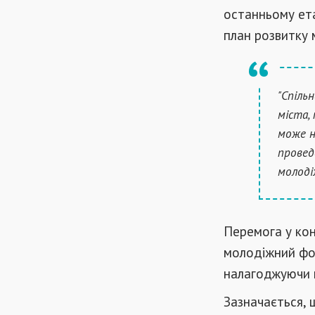
останньому ета
план розвитку 
"Спіль
міста,
може н
провед
молоді
Перемога у кон
молодіжний фор
налагоджуючи 
Зазначається, 