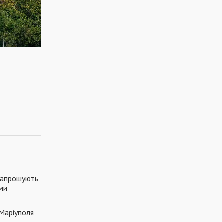
 запрошують
ми
 Маріуполя