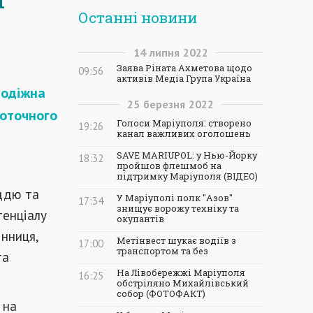
Останні новини
14
липня
2022
Заява Ріната Ахметова щодо
09:56
активів Медіа Група Україна
лодіжна
25
березня
2022
поточного
Голоси Маріуполя: створено
19:26
канал важливих оголошень
SAVE MARIUPOL: у Нью-Йорку
18:32
пройшов флешмоб на
підтримку Маріуполя (ВІДЕО)
оддю та
У Маріуполі полк "Азов"
17:34
знищує ворожу техніку та
тенціалу
окупантів
інниця,
Метінвест шукає водіїв з
17:00
транспортом та без
та
На Лівобережжі Маріуполя
16:25
обстріляно Михайлівський
собор (ФОТОФАКТ)
 на