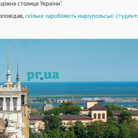
діжна столиця України".
озповідав,
скільки заробляють маріупольські студент