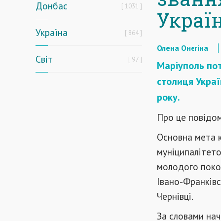
Донбас
1031
Украї
Україна
864
Олена Онєгіна
Світ
97
Маріуполь по
столиця Украї
року.
Про це повідом
Основна мета к
муніципалітето
молодого покол
Івано-Франківс
Чернівці.
За словами нач