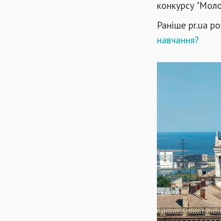
конкурсу "Моло
Раніше pr.ua р
навчання?