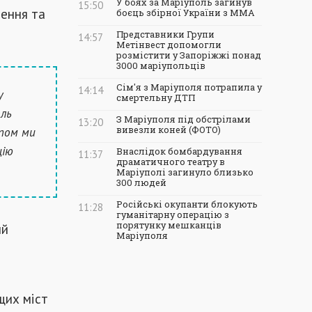
У боях за Маріуполь загинув
15:50
чення та
боєць збірної України з ММА
Представники Групи
14:57
Метінвест допомогли
розмістити у Запоріжжі понад
3000 маріупольців
Сім'я з Маріуполя потрапила у
14:14
у
смертельну ДТП
оль
З Маріуполя під обстрілами
13:20
пом ми
вивезли коней (ФОТО)
цію
Внаслідок бомбардування
11:37
драматичного театру в
Маріуполі загинуло близько
300 людей
Російські окупанти блокують
11:28
гуманітарну операцію з
порятунку мешканців
ий
Маріуполя
щих міст