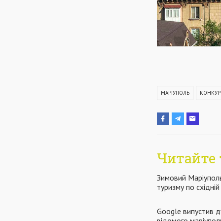
МАРІУПОЛЬ
КОНКУР
Читайте 
Зимовий Маріуполь
туризму по східній
Google випустив д
відомого маріупол