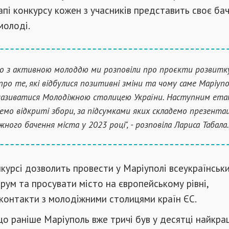
пі конкурсу кожен з учасників представить своє ба
молоді.
но з активною молоддю ми розповіли про проєкти розвитк
 про те, які відбулися позитивні зміни та чому саме Маріуп
азиватися Молодіжною столицею України. Наступним ета
емо відкриті збори, за підсумками яких складемо презента
жного бачення міста у 2023 році", - розповіла Лариса Табала.
курсі дозволить провести у Маріуполі всеукраїнськ
ум та просувати місто на європейському рівні,
контакти з молодіжними столицями країн ЄС.
що раніше Маріуполь вже тричі був у десятці найкра