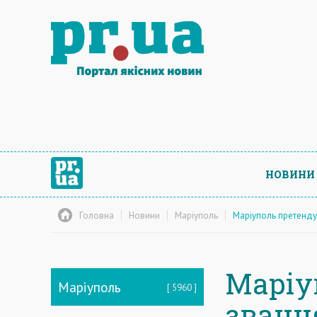
НОВИНИ
Головна
Новини
Маріуполь
Маріуполь претенду
Маріу
Маріуполь
5960
званн