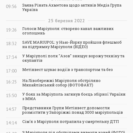
Заява Ріната Ахметова щодо активів Медіа Група
09:56
Україна
25
березня
2022
Голоси Маріуполя: створено канал важливих
19:26
оголошень
SAVE MARIUPOL: у Нью-Йорку пройшов флешмоб
18:32
на підтримку Маріуполя (ВІДЕО)
У Маріуполі полк "Азов" знищує ворожу техніку та
17:34
окупантів
Метінвест шукає водіїв з транспортом та без
17:00
На Лівобережжі Маріуполя обстріляно
16:25
Михайлівський собор (ФОТОФАКТ)
У боях за Маріуполь загинув боєць збірної України
15:50
з ММА
Представники Групи Метінвест допомогли
14:57
розмістити у Запоріжжі понад 3000 маріупольців
Сім'я з Маріуполя потрапила у смертельну ДТП
14:14
З Маріуполя під обстрілами вивезли коней (ФОТО)