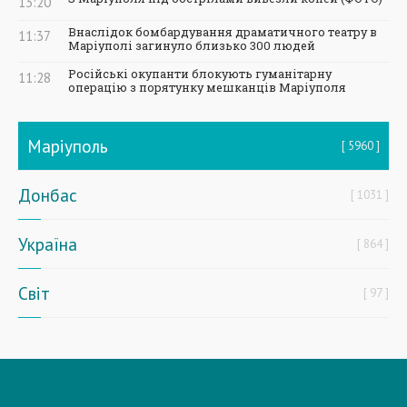
13:20
Внаслідок бомбардування драматичного театру в
11:37
Маріуполі загинуло близько 300 людей
Російські окупанти блокують гуманітарну
11:28
операцію з порятунку мешканців Маріуполя
Маріуполь
5960
Донбас
1031
Україна
864
Світ
97