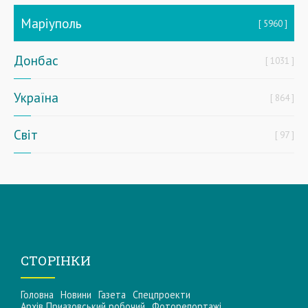
Маріуполь
5960
Донбас
1031
Україна
864
Світ
97
СТОРІНКИ
Головна
Новини
Газета
Спецпроекти
Архів Приазовський робочий
Фоторепортажі