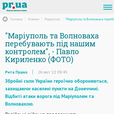
Головна
Новини
Маріуполь
"Маріуполь та Волноваха перебу
"Маріуполь та Волноваха
перебувають під нашим
контролем", - Павло
Кириленко (ФОТО)
Рита Пушко
26
лют
'22
09:45
Збройні сили України героїчно обороняються,
захищаючи населені пункти на Донеччині.
Відбиті атаки ворога під Маріуполем та
Волновахою.