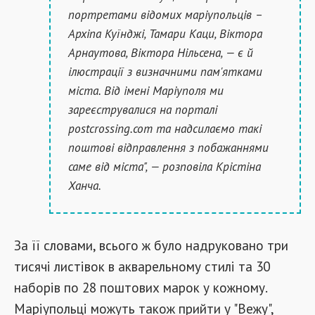
портретами відомих маріупольців –
Архіпа Куїнджі, Тамари Каци, Віктора
Арнаутова, Віктора Нільсена, — є й
ілюстрації з визначними пам'ятками
міста. Від імені Маріуполя ми
зареєструвалися на порталі
postcrossing.com та надсилаємо такі
поштові відправлення з побажаннями
саме від міста", — розповіла Крістіна
Ханча.
За її словами, всього ж було надруковано три
тисячі листівок в акварельному стилі та 30
наборів по 28 поштових марок у кожному.
Маріупольці можуть також прийти у "Вежу",