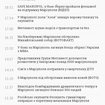
SAVE MARIUPOL: у Нью-Йорку пройшов флешмоб
18:32
на підтримку Маріуполя (ВІДЕО)
У Маріуполі полк "Азов" знищує ворожу техніку та
17:34
окупантів
Метінвест шукає водіїв з транспортом та без
17:00
На Лівобережжі Маріуполя обстріляно
16:25
Михайлівський собор (ФОТОФАКТ)
У боях за Маріуполь загинув боєць збірної України
15:50
з ММА
Представники Групи Метінвест допомогли
14:57
розмістити у Запоріжжі понад 3000 маріупольців
Сім'я з Маріуполя потрапила у смертельну ДТП
14:14
З Маріуполя під обстрілами вивезли коней (ФОТО)
13:20
Внаслідок бомбардування драматичного театру в
11:37
Маріуполі загинуло близько 300 людей
Російські окупанти блокують гуманітарну
11:28
операцію з порятунку мешканців Маріуполя