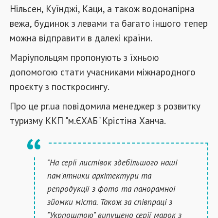
Нільсен, Куїнджі, Каци, а також водонапірна
вежа, будинок з левами та багато іншого тепер
можна відправити в далекі країни.
Маріупольцям пропонують з їхньою
допомогою стати учасниками міжнародного
проєкту з посткросингу.
Про це pr.ua повідомила менеджер з розвитку
туризму ККП "м.ЄХАБ" Крістіна Ханча.
"На серії листівок здебільшого наші
пам'ятники архітектури та
репродукції з фото та панорамної
зйомки міста. Також за співпраці з
"Укрпоштою" випущено серії марок з