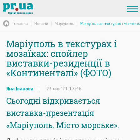
Головна
Новини
Маріуполь
Маріуполь в текстурах і мозаїка
Маріуполь в текстурах і
мозаїках: спойлер
виставки-резиденції в
«Континенталі» (ФОТО)
Яна Іванова
23
лип
'21
17:46
Сьогодні відкривається
виставка-презентація
«Маріуполь. Місто морське».