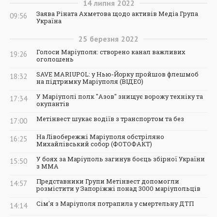
14
липня
2022
Заява Ріната Ахметова щодо активів Медіа Група
09:56
Україна
25
березня
2022
Голоси Маріуполя: створено канал важливих
19:26
оголошень
SAVE MARIUPOL: у Нью-Йорку пройшов флешмоб
18:32
на підтримку Маріуполя (ВІДЕО)
У Маріуполі полк "Азов" знищує ворожу техніку та
17:34
окупантів
Метінвест шукає водіїв з транспортом та без
17:00
На Лівобережжі Маріуполя обстріляно
16:25
Михайлівський собор (ФОТОФАКТ)
У боях за Маріуполь загинув боєць збірної України
15:50
з ММА
Представники Групи Метінвест допомогли
14:57
розмістити у Запоріжжі понад 3000 маріупольців
Сім'я з Маріуполя потрапила у смертельну ДТП
14:14