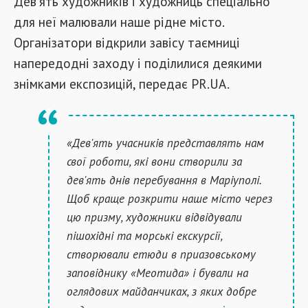
Дев'ять художників і художниць спеціально
для неї малювали наше рідне місто.
Організатори відкрили завісу таємниці
напередодні заходу і поділилися деякими
знімками експозицій, передає PR.UA.
«Дев'ять учасників представлять нам
свої роботи, які вони створили за
дев'ять днів перебування в Маріуполі.
Щоб краще розкрити наше місто через
цю призму, художники відвідували
пішохідні та морські екскурсії,
створювали етюди в приазовському
заповіднику «Меотида» і бували на
оглядових майданчиках, з яких добре