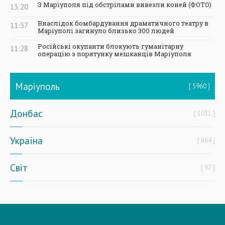
З Маріуполя під обстрілами вивезли коней (ФОТО)
13:20
Внаслідок бомбардування драматичного театру в
11:37
Маріуполі загинуло близько 300 людей
Російські окупанти блокують гуманітарну
11:28
операцію з порятунку мешканців Маріуполя
Маріуполь
5960
Донбас
1031
Україна
864
Світ
97