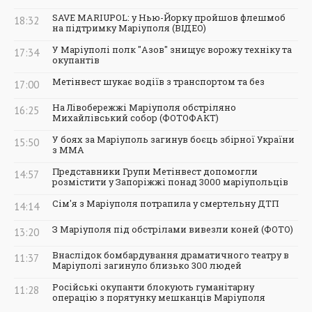
SAVE MARIUPOL: у Нью-Йорку пройшов флешмоб
18:32
на підтримку Маріуполя (ВІДЕО)
У Маріуполі полк "Азов" знищує ворожу техніку та
17:34
окупантів
Метінвест шукає водіїв з транспортом та без
17:00
На Лівобережжі Маріуполя обстріляно
16:25
Михайлівський собор (ФОТОФАКТ)
У боях за Маріуполь загинув боєць збірної України
15:50
з ММА
Представники Групи Метінвест допомогли
14:57
розмістити у Запоріжжі понад 3000 маріупольців
Сім'я з Маріуполя потрапила у смертельну ДТП
14:14
З Маріуполя під обстрілами вивезли коней (ФОТО)
13:20
Внаслідок бомбардування драматичного театру в
11:37
Маріуполі загинуло близько 300 людей
Російські окупанти блокують гуманітарну
11:28
операцію з порятунку мешканців Маріуполя