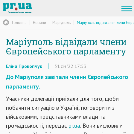
Головна
Новини
Маріуполь
Маріуполь відвідали члени Євр
Маріуполь відвідали члени
Європейського парламенту
Еліна Прокопчук
31
січ
'22
17:53
До Маріуполя завітали члени Європейського
парламенту.
Учасники делегації приїхали для того, щоби
побачити ситуацію в Україні, поговорити з
військовими, представниками влади та
громадськості, передає
pr.ua
. Вони висловили