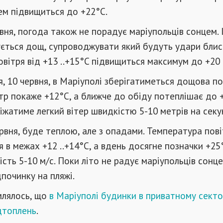
ем підвищиться до +22°C.
вня, погода також не порадує маріупольців сонцем. І 
ється дощ, супроводжувати який будуть удари блис
вітря від +13 ..+15°C підвищиться максимум до +20 .
, 10 червня, в Маріуполі зберігатиметься дощова по
р покаже +12°C, а ближче до обіду потеплішає до 
жатиме легкий вітер швидкістю 5-10 метрів на секу
ервня, буде теплою, але з опадами. Температура пові
 в межах +12 ..+14°C, а вдень досягне позначки +25°
сть 5-10 м/с. Поки літо не радує маріупольців сонце
починку на пляжі.
млялось, що
в Маріуполі будинки в приватному секто
дтоплень
.