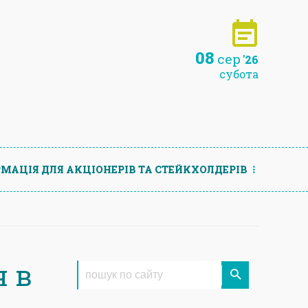
08
сер
'26
субота
МАЦIЯ ДЛЯ АКЦIОНЕРIВ ТА СТЕЙКХОЛДЕРIВ
я в