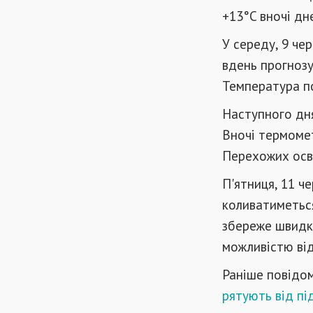
+13°C вночі дн
У середу, 9 чер
вдень прогнозу
Температура по
Наступного дня
Вночі термомет
Перехожих осві
П'ятниця, 11 ч
коливатиметься
збереже швидкі
можливістю від
Раніше повідо
рятують від пі