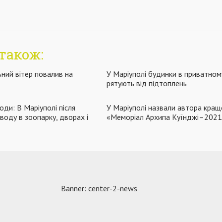
також:
ьний вітер повалив на
У Маріуполі будинки в приватном
рятують від підтоплень
оди: В Маріуполі після
У Маріуполі назвали автора кращ
воду в зоопарку, дворах і
«Меморіал Архипа Куїнджі–2021