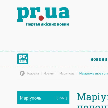
НОВИНИ
Головна
Новини
Маріуполь
Маріуполь знову оп
Маріу
Маріуполь
5960
полон