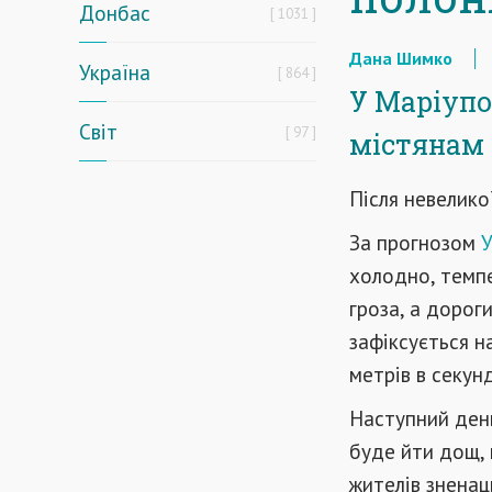
Донбас
1031
Дана Шимко
Україна
864
У Маріупо
Світ
97
містянам 
Після невелико
За прогнозом
У
холодно, темпе
гроза, а дорог
зафіксується н
метрів в секун
Наступний день,
буде йти дощ, 
жителів зненац