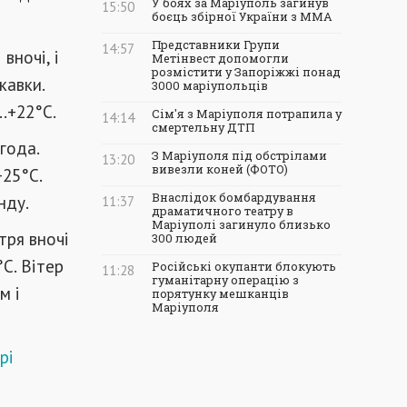
У боях за Маріуполь загинув
15:50
боєць збірної України з ММА
Представники Групи
14:57
вночі, і
Метінвест допомогли
розмістити у Запоріжжі понад
кавки.
3000 маріупольців
.+22°C.
Сім'я з Маріуполя потрапила у
14:14
смертельну ДТП
года.
З Маріуполя під обстрілами
13:20
вивезли коней (ФОТО)
+25°C.
Внаслідок бомбардування
нду.
11:37
драматичного театру в
Маріуполі загинуло близько
тря вночі
300 людей
C. Вітер
Російські окупанти блокують
11:28
гуманітарну операцію з
м і
порятунку мешканців
Маріуполя
рі