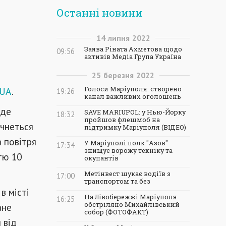
Останні новини
14
липня
2022
Заява Ріната Ахметова щодо
09:56
активів Медіа Група Україна
25
березня
2022
.UA
.
Голоси Маріуполя: створено
19:26
канал важливих оголошень
уде
SAVE MARIUPOL: у Нью-Йорку
18:32
пройшов флешмоб на
очнеться
підтримку Маріуполя (ВІДЕО)
 повітря
У Маріуполі полк "Азов"
17:34
знищує ворожу техніку та
тю 10
окупантів
Метінвест шукає водіїв з
17:00
транспортом та без
в місті
На Лівобережжі Маріуполя
16:25
обстріляно Михайлівський
ане
собор (ФОТОФАКТ)
 від