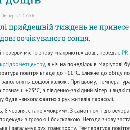
06
чер
'21
17:56
лі прийдешній тиждень не принесе
довгоочікуваного сонця.
ї перерви місто знову «накриють» дощі, передає
PR
кргідрометцентру
, в ніч на понеділок в Маріуполі б
ратура повітря впаде до +11°C. Ближче до обіду п
и заполонять дощові калюжі. При цьому, температура
а позначці +23°C, а південно-західний вітер швидкіс
ду буде «вихоплювати» з рук жителів парасолі.
 8 червня, стане «мокрим». З самої ночі і до вечора 
подекуди з грозою і блискавкою. Негода знову заст
ька і загальмує рух транспорту. Температура повітря