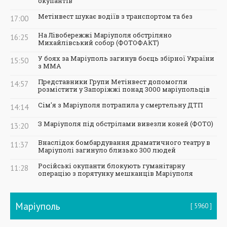
окупантів
Метінвест шукає водіїв з транспортом та без
17:00
На Лівобережжі Маріуполя обстріляно
16:25
Михайлівський собор (ФОТОФАКТ)
У боях за Маріуполь загинув боєць збірної України
15:50
з ММА
Представники Групи Метінвест допомогли
14:57
розмістити у Запоріжжі понад 3000 маріупольців
Сім'я з Маріуполя потрапила у смертельну ДТП
14:14
З Маріуполя під обстрілами вивезли коней (ФОТО)
13:20
Внаслідок бомбардування драматичного театру в
11:37
Маріуполі загинуло близько 300 людей
Російські окупанти блокують гуманітарну
11:28
операцію з порятунку мешканців Маріуполя
Маріуполь
5960