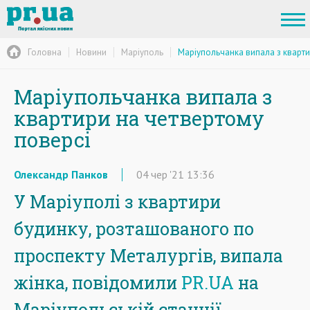
Головна
Новини
Маріуполь
Маріупольчанка випала з кварти
Маріупольчанка випала з
квартири на четвертому
поверсі
Олександр Панков
04
чер
'21
13:36
У Маріуполі з квартири
будинку, розташованого по
проспекту Металургів, випала
жінка, повідомили
PR.UA
на
Маріупольській станції