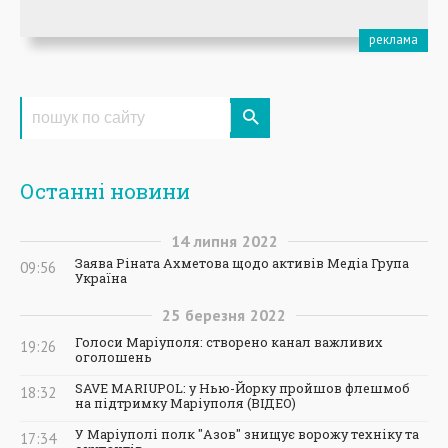
Останні новини
14
липня
2022
Заява Ріната Ахметова щодо активів Медіа Група
09:56
Україна
25
березня
2022
Голоси Маріуполя: створено канал важливих
19:26
оголошень
SAVE MARIUPOL: у Нью-Йорку пройшов флешмоб
18:32
на підтримку Маріуполя (ВІДЕО)
У Маріуполі полк "Азов" знищує ворожу техніку та
17:34