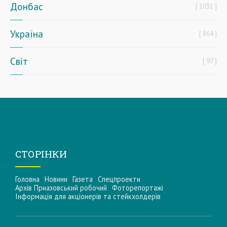
Донбас
1031
Україна
864
Світ
97
СТОРІНКИ
Головна
Новини
Газета
Спецпроекти
Архів Приазовський робочий
Фоторепортажі
Інформацiя для акцiонерiв та стейкхолдерiв