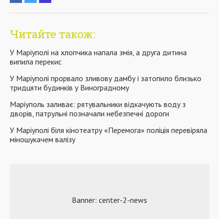
Читайте також:
У Маріуполі на хлопчика напала змія, а друга дитина
випила перекис
У Маріуполі прорвало зливову дамбу і затопило близько
тридцяти будинків у Виноградному
Маріуполь заливає: рятувальники відкачують воду з
дворів, патрульні позначали небезпечні дороги
У Маріуполі біля кінотеатру «Перемога» поліція перевіряла
міношукачем валізу