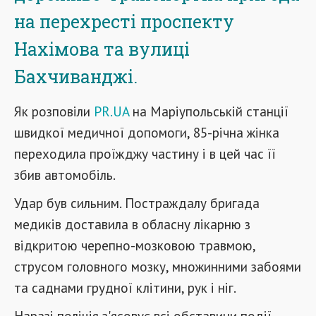
на перехресті проспекту
Нахімова та вулиці
Бахчиванджі.
Як розповіли
PR.UA
на Маріупольській станції
швидкої медичної допомоги, 85-річна жінка
переходила проїжджу частину і в цей час її
збив автомобіль.
Удар був сильним. Постраждалу бригада
медиків доставила в обласну лікарню з
відкритою черепно-мозковою травмою,
струсом головного мозку, множинними забоями
та саднами грудної клітини, рук і ніг.
Наразі поліція з'ясовує всі обставини події.