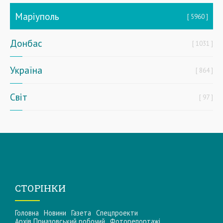
Маріуполь
5960
Донбас
1031
Україна
864
Світ
97
СТОРІНКИ
Головна
Новини
Газета
Спецпроекти
Архів Приазовський робочий
Фоторепортажі