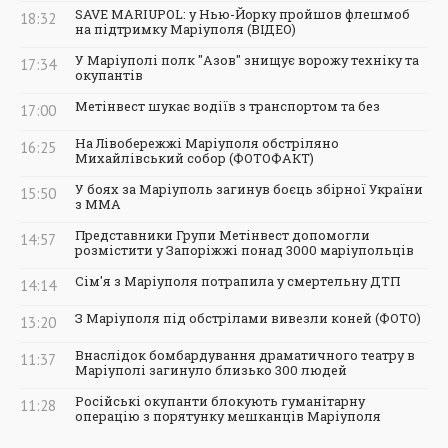
SAVE MARIUPOL: у Нью-Йорку пройшов флешмоб
18:32
на підтримку Маріуполя (ВІДЕО)
У Маріуполі полк "Азов" знищує ворожу техніку та
17:34
окупантів
Метінвест шукає водіїв з транспортом та без
17:00
На Лівобережжі Маріуполя обстріляно
16:25
Михайлівський собор (ФОТОФАКТ)
У боях за Маріуполь загинув боєць збірної України
15:50
з ММА
Представники Групи Метінвест допомогли
14:57
розмістити у Запоріжжі понад 3000 маріупольців
Сім'я з Маріуполя потрапила у смертельну ДТП
14:14
З Маріуполя під обстрілами вивезли коней (ФОТО)
13:20
Внаслідок бомбардування драматичного театру в
11:37
Маріуполі загинуло близько 300 людей
Російські окупанти блокують гуманітарну
11:28
операцію з порятунку мешканців Маріуполя