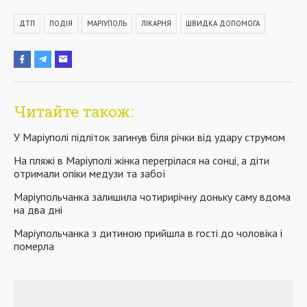
ДТП
ПОДІЯ
МАРІУПОЛЬ
ЛІКАРНЯ
ШВИДКА ДОПОМОГА
Читайте також:
У Маріуполі підліток загинув біля річки від удару струмом
На пляжі в Маріуполі жінка перегрілася на сонці, а діти
отримали опіки медузи та забої
Маріупольчанка залишила чотирирічну доньку саму вдома
на два дні
Маріупольчанка з дитиною прийшла в гості до чоловіка і
померла