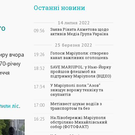
Останні новини
14
липня
2022
го
Заява Ріната Ахметова щодо
09:56
активів Медіа Група Україна
25
березня
2022
иру вчора
Голоси Маріуполя: створено
19:26
канал важливих оголошень
70-річну
SAVE MARIUPOL: у Нью-Йорку
18:32
иччя
пройшов флешмоб на
підтримку Маріуполя (ВІДЕО)
У Маріуполі полк "Азов"
17:34
знищує ворожу техніку та
окупантів
Метінвест шукає водіїв з
лили ліс
.
17:00
транспортом та без
На Лівобережжі Маріуполя
16:25
обстріляно Михайлівський
собор (ФОТОФАКТ)