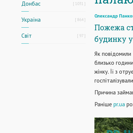
Донбас
1031
Олександр Панко
Україна
864
Пожежа ст
Світ
97
будинку у
Як повідомили
близько години
жінку. Її з отр
госпіталізували
Причина займа
Раніше
pr.ua
роз