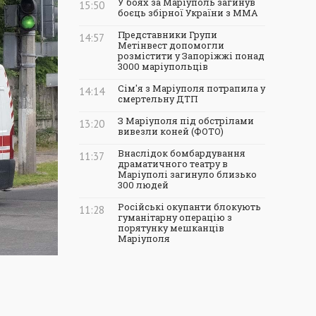
У боях за Маріуполь загинув
15:50
боєць збірної України з ММА
Представники Групи
14:57
Метінвест допомогли
розмістити у Запоріжжі понад
3000 маріупольців
Сім'я з Маріуполя потрапила у
14:14
смертельну ДТП
З Маріуполя під обстрілами
13:20
вивезли коней (ФОТО)
Внаслідок бомбардування
11:37
драматичного театру в
Маріуполі загинуло близько
300 людей
Російські окупанти блокують
11:28
гуманітарну операцію з
порятунку мешканців
Маріуполя