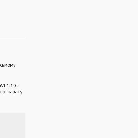
осьмому
OVID-19 -
 препарату