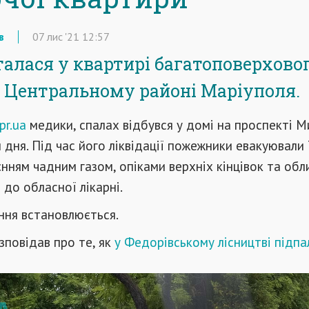
в
07
лис
'21
12:57
алася у квартирі багатоповерхово
 Центральному районі Маріуполя.
pr.ua
медики, спалах відбувся у домі на проспекті М
 дня. Під час його ліквідації пожежники евакуювали 
уєнням чадним газом, опіками верхніх кінцівок та обл
 до обласної лікарні.
ння встановлюється.
повідав про те, як
у Федорівському лісництві підпа