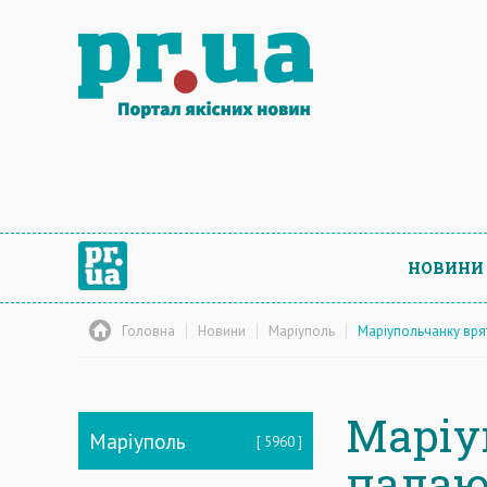
НОВИНИ
Головна
Новини
Маріуполь
Маріупольчанку вря
Маріу
Маріуполь
5960
палаю