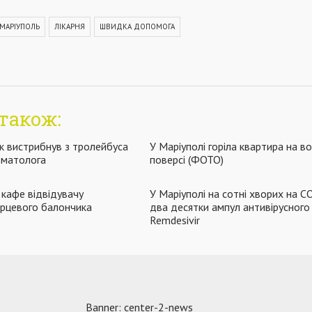
МАРІУПОЛЬ
ЛІКАРНЯ
ШВИДКА ДОПОМОГА
також:
ік вистрибнув з тролейбуса
У Маріуполі горіла квартира на в
вматолога
поверсі (ФОТО)
 кафе відвідувачу
У Маріуполі на сотні хворих на C
перцевого балончика
два десятки ампул антивірусного
Remdesivir