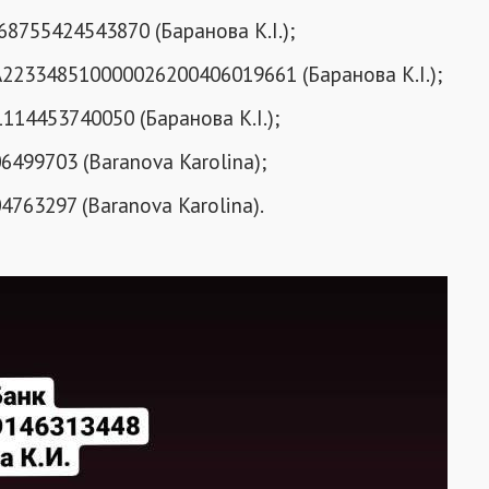
8755424543870 (Баранова К.І.);
223348510000026200406019661 (Баранова К.І.);
14453740050 (Баранова К.І.);
499703 (Baranova Karolina);
763297 (Baranova Karolina).