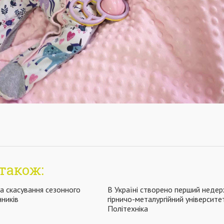
також:
а скасування сезонного
В Україні створено перший неде
ників
гірничо-металургійний університе
Політехніка