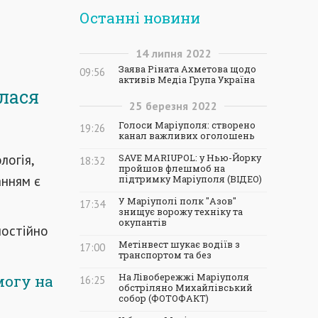
Останні новини
14
липня
2022
Заява Ріната Ахметова щодо
09:56
активів Медіа Група Україна
лася
25
березня
2022
Голоси Маріуполя: створено
19:26
канал важливих оголошень
логія,
SAVE MARIUPOL: у Нью-Йорку
18:32
пройшов флешмоб на
анням є
підтримку Маріуполя (ВІДЕО)
У Маріуполі полк "Азов"
17:34
знищує ворожу техніку та
окупантів
мостійно
Метінвест шукає водіїв з
17:00
транспортом та без
могу на
На Лівобережжі Маріуполя
16:25
обстріляно Михайлівський
собор (ФОТОФАКТ)