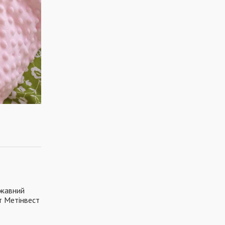
ржавний
т Метінвест