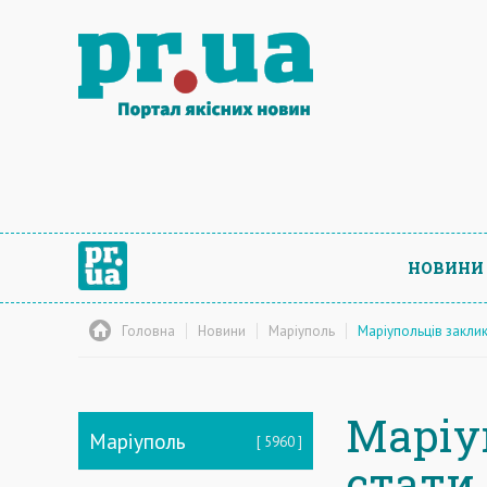
НОВИНИ
Головна
Новини
Маріуполь
Маріупольців закли
Маріу
Маріуполь
5960
стати