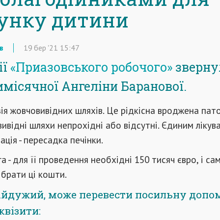
унку дитини
в
19
бер
'21
15:47
ії
«Приазовського робочого»
зверну
тимісячної Ангеліни Баранової.
езія жовчовивідних шляхів. Це рідкісна вроджена пато
вивідні шляхи непрохідні або відсутні. Єдиним лікув
ація - пересадка печінки.
а - для її проведення необхідні 150 тисяч євро, і са
зібрати ці кошти.
байдужий, може перевести посильну допо
квізити: