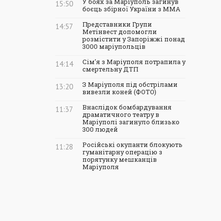
У боях за Маріуполь загинув
15:50
боєць збірної України з ММА
Представники Групи
14:57
Метінвест допомогли
розмістити у Запоріжжі понад
3000 маріупольців
Сім'я з Маріуполя потрапила у
14:14
смертельну ДТП
З Маріуполя під обстрілами
13:20
вивезли коней (ФОТО)
Внаслідок бомбардування
11:37
драматичного театру в
Маріуполі загинуло близько
300 людей
Російські окупанти блокують
11:28
гуманітарну операцію з
порятунку мешканців
Маріуполя