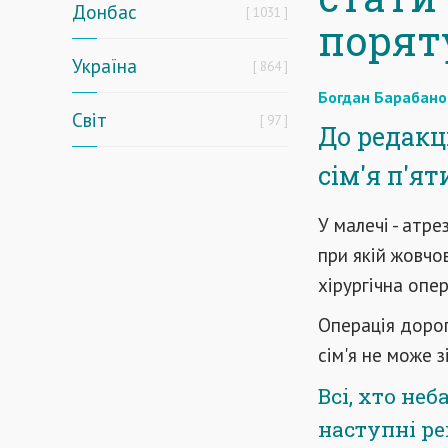
Донбас
1031
порят
Україна
864
Богдан Барабано
Світ
97
До редакц
сім'я п'я
У малечі - атр
при якій жовчо
хірургічна опер
Операція дорог
сім'я не може 
Всі, хто не
наступні ре