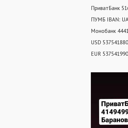
ПриватБанк 516
ПУМБ IBAN: UА
Монобанк 44411
USD 5375418806
EUR 5375419904