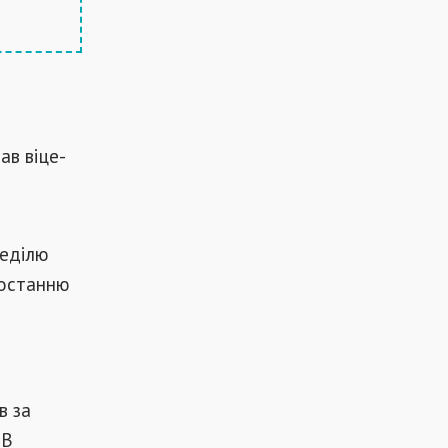
ав віце-
неділю
 останню
в за
 В