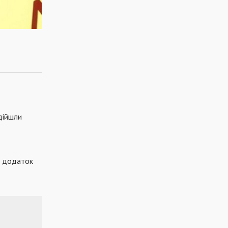
дійшли
й додаток