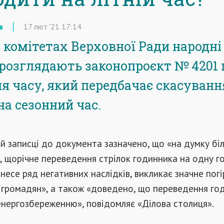
в
17
лют
'21
17:14
в комітетах Верховної Ради народні
розглядають законопроєкт № 4201 
я часу, який передбачає скасуванн
на сезонний час.
й записці до документа зазначено, що «на думку бі
ів, щорічне переведення стрілок годинника на одну г
 несе ряд негативних наслідків, викликає значне пог
 громадян», а також «доведено, що переведення го
енергозбереженню», повідомляє «Ділова столиця».