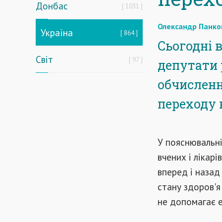
Донбас
1031
Олександр Панко
Україна
864
Сьогодні 
Світ
97
депутати 
обчисленн
переходу 
У пояснювальні
вчених і лікар
вперед і назад
стану здоров'я
не допомагає 