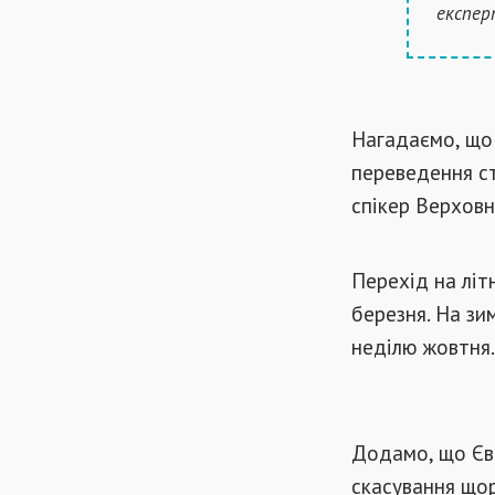
експер
Нагадаємо, що
переведення ст
спікер Верховн
Перехід на літ
березня. На зи
неділю жовтня.
Додамо, що Єв
скасування щор