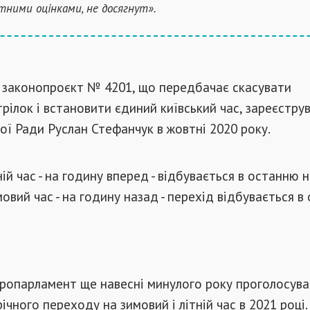
тними оцінками, не досягнут».
 законопроєкт № 4201, що передбачає скасувати
рілок і встановити єдиний київський час, зареєструв
ої Ради Руслан Стефанчук в жовтні 2020 року.
ній час - на годину вперед - відбувається в останню 
мовий час - на годину назад - перехід відбувається в
ропарламент ще навесні минулого року проголосува
ічного переходу на зимовий і літній час в 2021 році.