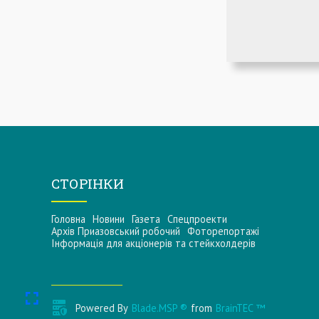
СТОРІНКИ
Головна
Новини
Газета
Спецпроекти
Архів Приазовський робочий
Фоторепортажі
Інформацiя для акцiонерiв та стейкхолдерiв
Powered By
Blade.MSP ®
from
BrainTEC ™