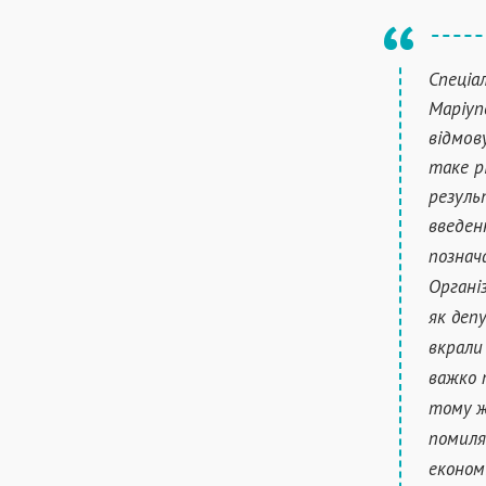
Спеціа
Маріуп
відмов
таке р
резуль
введен
познач
Органі
як депу
вкрали
важко 
тому ж
помиля
економ