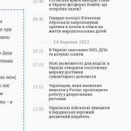
Російська армія використовує
10:40
в Україні фосфорні бомби: що
потрібно знати?
Генерал поліції В'ячеслав
09:49
яє
Аброськін запропонував
здатися в полон в обмін на
де про
життя маріупольських дітей
имати
24
березня
2022
В Україні скасовано ЗНО, ДПА
19:15
ю його
та вступні іспити
ятливо
Нові можливості для водіїв: в
17:10
Україні створили логістичну
мережу доставки
ли мені,
гуманітарної допомоги
у нас
Українцям, яких насильно
13:13
вивезли у Росію, пропонують
им
роботу у депресивних
регіонах
ки - в
Українські військові знищили
11:00
в Бердянську ворожий
десантний корабель