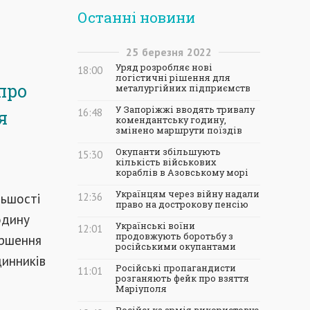
Останні новини
25
березня
2022
Уряд розробляє нові
18:00
логістичні рішення для
про
металургійних підприємств
У Запоріжжі вводять тривалу
16:48
я
комендантську годину,
змінено маршрути поїздів
Окупанти збільшують
15:30
кількість військових
кораблів в Азовському морі
Українцям через війну надали
льшості
12:36
право на дострокову пенсію
одину
Українські воїни
12:01
продовжують боротьбу з
іршення
російськими окупантами
динників
Російські пропагандисти
11:01
розганяють фейк про взяття
Маріуполя