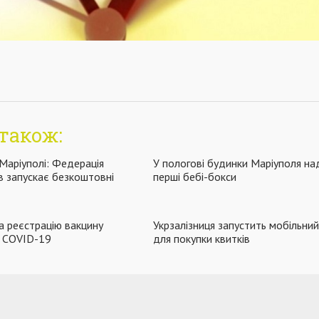
також:
 Маріуполі: Федерація
У пологові будинки Маріуполя на
в запускає безкоштовні
перші бебі-бокси
 на реєстрацію вакцину
Укрзалізниця запустить мобільни
и COVID-19
для покупки квитків