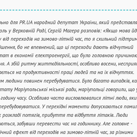
льно для PR.UA народний депутат України, який представл
оль у Верховній Раді, Сергій Магера розповів: «Якщо мова й
у від переходів на зимово-літній час, то я схильний підтр
ішення, бо не впевнений, що ці переходи дають відчутний
тат в економії електроенергії, що було головною причино
ня.
А збій ритму життєдіяльності, особливо восени, неспри
ається на продуктивності праці людей та на їх відчуттях.
зм людини повинен перебудуватися. Було багато випадків, ко
тату Маріупольської міської ради, маріупольці говорили, що 
 годину часу. Особливо часто висловлювалися літні люди, як
перебудовуватися.
У перехідні моменти допускаються помил
 розкладі потягів, прибуття та відбуття літаків. Люди
ються, забувши перевести час на годиннику.
Але головне -
ічний ефект від переходів на зимово-літній час, за різними