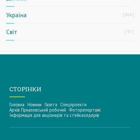
Україна
864
Світ
97
СТОРІНКИ
Головна
Новини
Газета
Спецпроекти
Архів Приазовський робочий
Фоторепортажі
Інформацiя для акцiонерiв та стейкхолдерiв