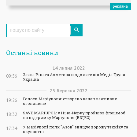
Останні новини
14
липня
2022
Заява Ріната Ахметова щодо активів Медіа Група
09:56
Україна
25
березня
2022
Голоси Маріуполя: створено канал важливих
19:26
оголошень
SAVE MARIUPOL: у Нью-Йорку пройшов флешмоб
18:32
на підтримку Маріуполя (ВІДЕО)
У Маріуполі полк "Азов" знищує ворожу техніку та
17:34
окупантів