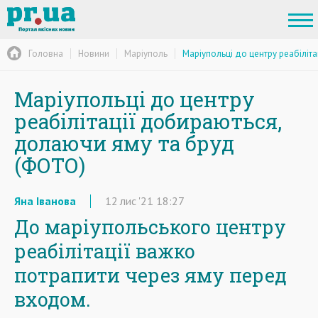
Головна
Новини
Маріуполь
Маріупольці до центру реабіліт
Маріупольці до центру
реабілітації добираються,
долаючи яму та бруд
(ФОТО)
Яна Іванова
12
лис
'21
18:27
До маріупольського центру
реабілітації важко
потрапити через яму перед
входом.