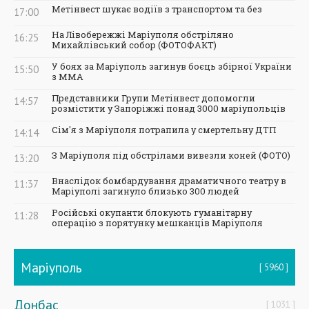
Метінвест шукає водіїв з транспортом та без
17:00
На Лівобережжі Маріуполя обстріляно
16:25
Михайлівський собор (ФОТОФАКТ)
У боях за Маріуполь загинув боєць збірної України
15:50
з ММА
Представники Групи Метінвест допомогли
14:57
розмістити у Запоріжжі понад 3000 маріупольців
Сім'я з Маріуполя потрапила у смертельну ДТП
14:14
З Маріуполя під обстрілами вивезли коней (ФОТО)
13:20
Внаслідок бомбардування драматичного театру в
11:37
Маріуполі загинуло близько 300 людей
Російські окупанти блокують гуманітарну
11:28
операцію з порятунку мешканців Маріуполя
Маріуполь
5960
Донбас
1031