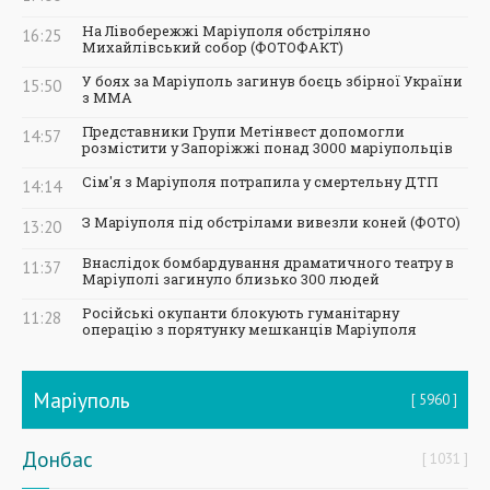
На Лівобережжі Маріуполя обстріляно
16:25
Михайлівський собор (ФОТОФАКТ)
У боях за Маріуполь загинув боєць збірної України
15:50
з ММА
Представники Групи Метінвест допомогли
14:57
розмістити у Запоріжжі понад 3000 маріупольців
Сім'я з Маріуполя потрапила у смертельну ДТП
14:14
З Маріуполя під обстрілами вивезли коней (ФОТО)
13:20
Внаслідок бомбардування драматичного театру в
11:37
Маріуполі загинуло близько 300 людей
Російські окупанти блокують гуманітарну
11:28
операцію з порятунку мешканців Маріуполя
Маріуполь
5960
Донбас
1031