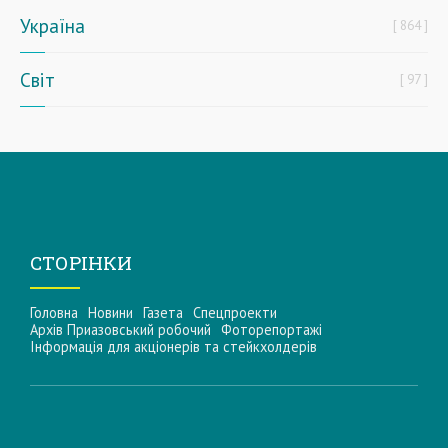
Україна
864
Світ
97
СТОРІНКИ
Головна
Новини
Газета
Спецпроекти
Архів Приазовський робочий
Фоторепортажі
Інформацiя для акцiонерiв та стейкхолдерiв