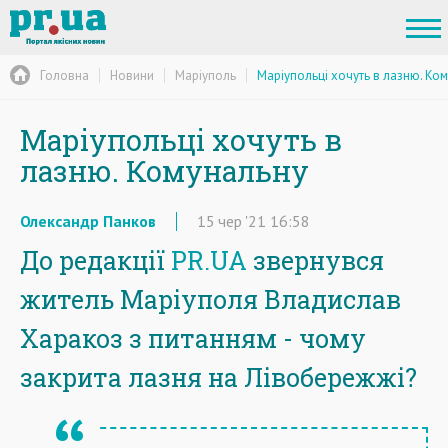
Головна
Новини
Маріуполь
Маріупольці хочуть в лазню. Ко
Маріупольці хочуть в
лазню. Комунальну
Олександр Панков
15
чер
'21
16:58
До редакції
PR.UA
звернувся
житель Маріуполя Владислав
Харакоз з питанням - чому
закрита лазня на Лівобережжі?