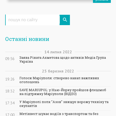
Останні новини
14
липня
2022
Заява Ріната Ахметова щодо активів Медіа Група
09:56
Україна
25
березня
2022
Голоси Маріуполя: створено канал важливих
19:26
оголошень
SAVE MARIUPOL: у Нью-Йорку пройшов флешмоб
18:32
на підтримку Маріуполя (ВІДЕО)
У Маріуполі полк "Азов" знищує ворожу техніку та
17:34
окупантів
Метінвест шукає водіїв з транспортом та без
17:00