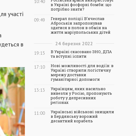
Російська армія використовує
10:40
в Україні фосфорні бомби: що
потрібно знати?
ля участі
Генерал поліції В'ячеслав
09:49
Аброськін запропонував
здатися в полон в обмін на
життя маріупольських дітей
а
удеться в
24
березня
2022
В Україні скасовано ЗНО, ДПА
19:15
та вступні іспити
Нові можливості для водіїв: в
17:10
Україні створили логістичну
мережу доставки
гуманітарної допомоги
Українцям, яких насильно
13:13
вивезли у Росію, пропонують
роботу у депресивних
регіонах
Українські військові знищили
11:00
в Бердянську ворожий
десантний корабель