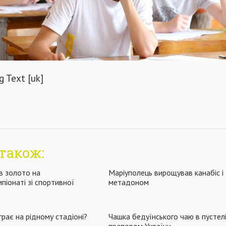
 Text [uk]
також:
в золото на
Маріуполець вирощував канабіс і
піонаті зі спортивної
метадоном
рає на рідному стадіоні?
Чашка бедуїнського чаю в пустелі
прапором України