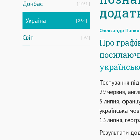
Донбас
1031
додатк
Україна
864
Олександр Панко
Світ
97
Про графі
посилаючи
українськ
Тестування під
29 червня, англ
5 липня, францу
українська мова
13 липня, геогр
Результати дод