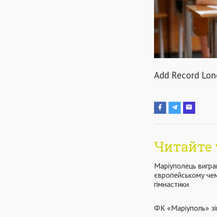
Add Record Long
Читайте 
Маріуполець вигра
європейському чем
гімнастики
ФК «Маріуполь» зіг