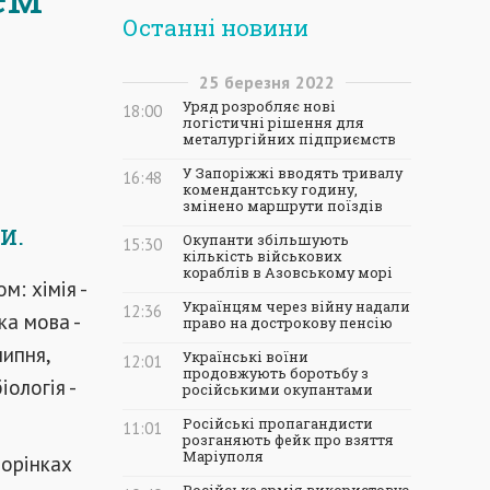
Останні новини
25
березня
2022
Уряд розробляє нові
18:00
логістичні рішення для
металургійних підприємств
У Запоріжжі вводять тривалу
16:48
комендантську годину,
змінено маршрути поїздів
и.
Окупанти збільшують
15:30
кількість військових
кораблів в Азовському морі
: хімія -
Українцям через війну надали
12:36
ка мова -
право на дострокову пенсію
липня,
Українські воїни
12:01
продовжують боротьбу з
іологія -
російськими окупантами
Російські пропагандисти
11:01
розганяють фейк про взяття
Маріуполя
торінках