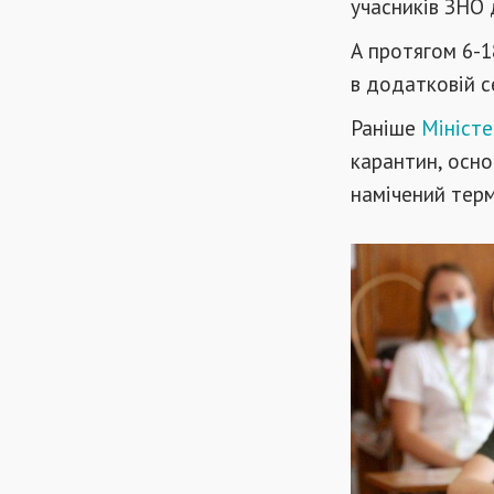
учасників ЗНО 
А протягом 6-1
в додатковій с
Раніше
Міністе
карантин, осно
намічений термі