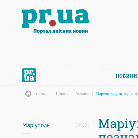
НОВИНИ
Головна
Новини
Україна
Маріупольці можуть по
Маріу
Маріуполь
5960
позна