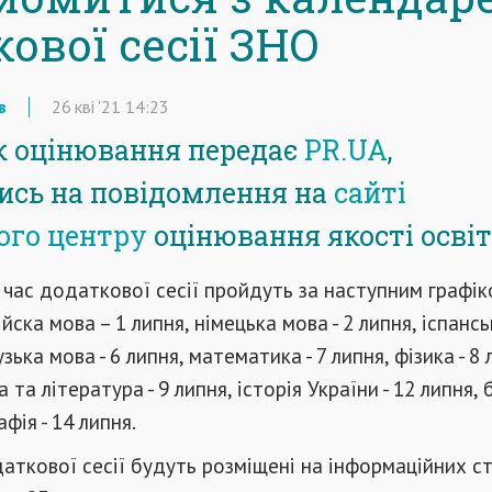
ової сесії ЗНО
в
26
кві
'21
14:23
к оцінювання передає
PR.UA
,
сь на повідомлення на
сайті
ого центру
оцінювання якості освіт
 час додаткової сесії пройдуть за наступним графіком
ійска мова – 1 липня, німецька мова - 2 липня, іспансь
зька мова - 6 липня, математика - 7 липня, фізика - 8 
 та література - 9 липня, історія України - 12 липня, б
афія - 14 липня.
аткової сесії будуть розміщені на інформаційних с