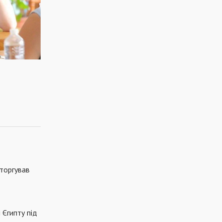
 торгував
 Єгипту під