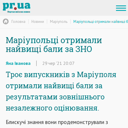
Головна
Новини
Маріуполь
Маріупольці отримали найвищі 
Маріупольці отримали
найвищі бали за ЗНО
Яна Іванова
29
чер
'21
20:07
Троє випускників з Маріуполя
отримали найвищі бали за
результатами зовнішнього
незалежного оцінювання.
Блискучі знання вони продемонстрували з