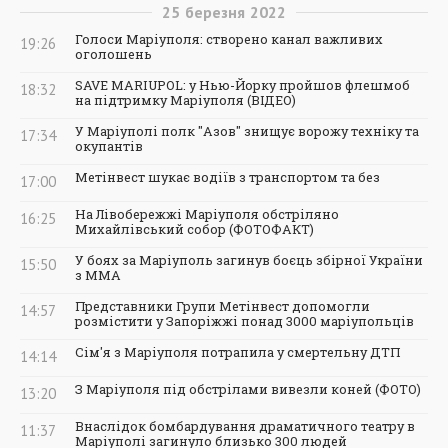
25
березня
2022
Голоси Маріуполя: створено канал важливих
19:26
оголошень
SAVE MARIUPOL: у Нью-Йорку пройшов флешмоб
18:32
на підтримку Маріуполя (ВІДЕО)
У Маріуполі полк "Азов" знищує ворожу техніку та
17:34
окупантів
Метінвест шукає водіїв з транспортом та без
17:00
На Лівобережжі Маріуполя обстріляно
16:25
Михайлівський собор (ФОТОФАКТ)
У боях за Маріуполь загинув боєць збірної України
15:50
з ММА
Представники Групи Метінвест допомогли
14:57
розмістити у Запоріжжі понад 3000 маріупольців
Сім'я з Маріуполя потрапила у смертельну ДТП
14:14
З Маріуполя під обстрілами вивезли коней (ФОТО)
13:20
Внаслідок бомбардування драматичного театру в
11:37
Маріуполі загинуло близько 300 людей