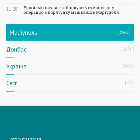
Російські окупанти блокують гуманітарну
11:28
операцію з порятунку мешканців Маріуполя
Маріуполь
5960
Донбас
1031
Україна
864
Світ
97