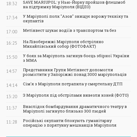
SAVE MARIUPOL: у Нью-Йорку пройшов флешмоб
18:32
на підтримку Маріуполя (ВІДЕО)
У Маріуполі полк "Азов" знищує ворожу техніку та
17:34
окупантів
Метінвест шукає водіїв з транспортом та без
17:00
На Лівобережжі Маріуполя обстріляно
16:25
Михайлівський собор (ФОТОФАКТ)
У боях за Маріуполь загинув боєць збірної України
15:50
з ММА
Представники Групи Метінвест допомогли
14:57
розмістити у Запоріжжі понад 3000 маріупольців
Сім'я з Маріуполя потрапила у смертельну ДТП
14:14
З Маріуполя під обстрілами вивезли коней (ФОТО)
13:20
Внаслідок бомбардування драматичного театру в
11:37
Маріуполі загинуло близько 300 людей
Російські окупанти блокують гуманітарну
11:28
операцію з порятунку мешканців Маріуполя