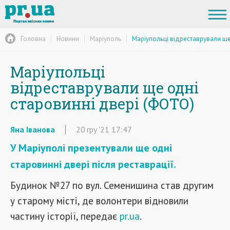
Головна
Новини
Маріуполь
Маріупольці відреставрували ще
Маріупольці
відреставрували ще одні
старовинні двері (ФОТО)
Яна Іванова
20
гру
'21
17:47
У Маріуполі презентували ще одні
старовинні двері після реставрації.
Будинок №27 по вул. Семенишина став другим
у старому місті, де волонтери відновили
частину історії, передає
pr.ua
.