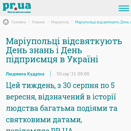
Головна
Новини
Маріуполь
Маріупольці відсвяткують День з
Маріупольці відсвяткують
День знань і День
підприємця в Україні
Людмила Кудріна
30
сер
'21
09:00
Цей тиждень, з 30 серпня по 5
вересня, відзначений в історії
людства багатьма подіями та
святковими датами,
повідомляє PR.UA.