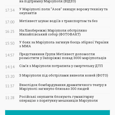
на підтримку Маріуполя (ВІДЕО)
У Маріуполі полк "Азов" знищує ворожу техніку та
17:34
окупантів
Метінвест шукає водіїв з транспортом та без
17:00
На Лівобережжі Маріуполя обстріляно
16:25
Михайлівський собор (ФОТОФАКТ)
У боях за Маріуполь загинув боєць збірної України
15:50
з ММА
Представники Групи Метінвест допомогли
14:57
розмістити у Запоріжжі понад 3000 маріупольців
Сім'я з Маріуполя потрапила у смертельну ДТП
14:14
З Маріуполя під обстрілами вивезли коней (ФОТО)
13:20
Внаслідок бомбардування драматичного театру в
11:37
Маріуполі загинуло близько 300 людей
Російські окупанти блокують гуманітарну
11:28
операцію з порятунку мешканців Маріуполя