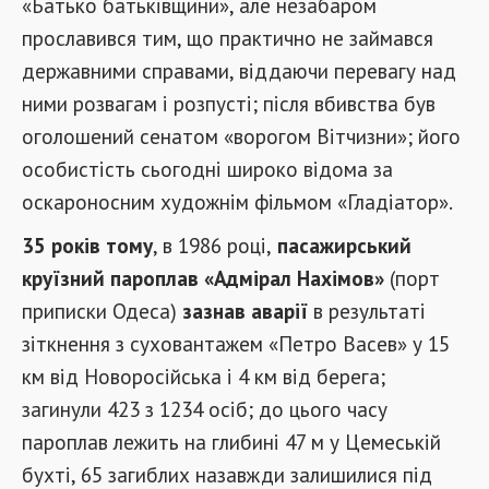
«Батько батьківщини», але незабаром
прославився тим, що практично не займався
державними справами, віддаючи перевагу над
ними розвагам і розпусті; після вбивства був
оголошений сенатом «ворогом Вітчизни»; його
особистість сьогодні широко відома за
оскароносним художнім фільмом «Гладіатор».
35 років тому
, в 1986 році,
пасажирський
круїзний пароплав «Адмірал Нахімов»
(порт
приписки Одеса)
зазнав аварії
в результаті
зіткнення з суховантажем «Петро Васев» у 15
км від Новоросійська і 4 км від берега;
загинули 423 з 1234 осіб; до цього часу
пароплав лежить на глибині 47 м у Цемеській
бухті, 65 загиблих назавжди залишилися під