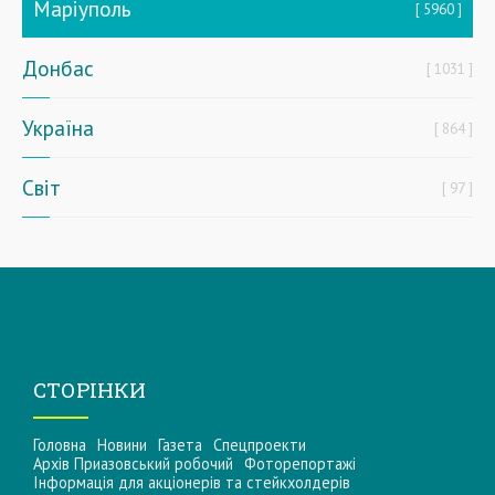
Маріуполь
5960
Донбас
1031
Україна
864
Світ
97
СТОРІНКИ
Головна
Новини
Газета
Спецпроекти
Архів Приазовський робочий
Фоторепортажі
Інформацiя для акцiонерiв та стейкхолдерiв