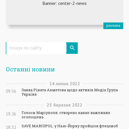
Останні новини
14
липня
2022
Заява Ріната Ахметова щодо активів Медіа Група
09:56
Україна
25
березня
2022
Голоси Маріуполя: створено канал важливих
19:26
оголошень
SAVE MARIUPOL: у Нью-Йорку пройшов флешмоб
18:32