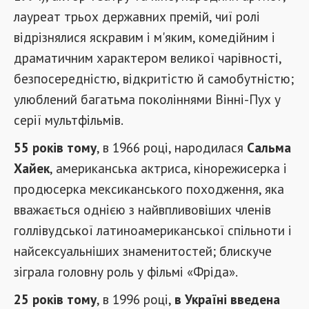
лауреат трьох державних премій, чиї ролі
відрізнялися яскравим і м'яким, комедійним і
драматичним характером великої чарівності,
безпосередністю, відкритістю й самобутністю;
улюблений багатьма поколіннями Вінні-Пух у
серії мультфільмів.
55 років тому
, в 1966 році, народилася
Сальма
Хайек
, американська актриса, кінорежисерка і
продюсерка мексиканського походження, яка
вважається однією з найвпливовіших членів
голлівудської латиноамериканської спільноти і
найсексуальніших знаменитостей; блискуче
зіграла головну роль у фільмі «Фріда».
25 років тому
, в 1996 році,
в Україні введена