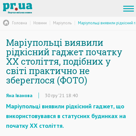
Головна
Новини
Маріуполь
Маріупольці виявили рідкісний г
Маріупольці виявили
рідкісний гаджет початку
ХХ століття, подібних у
світі практично не
збереглося (ФОТО)
Яна Іванова
30
гру
'21
18:40
Маріупольці виявили рідкісний гаджет, що
використовувався в статусних будинках на
початку ХХ століття.