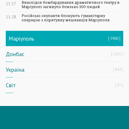
Внаслідок бомбардування драматичного театру в
11:37
Маріуполі загинуло близько 300 людей
Російські окупанти блокують гуманітарну
11:28
операцію з порятунку мешканців Маріуполя
Маріуполь
5960
Донбас
1031
Україна
864
Світ
97