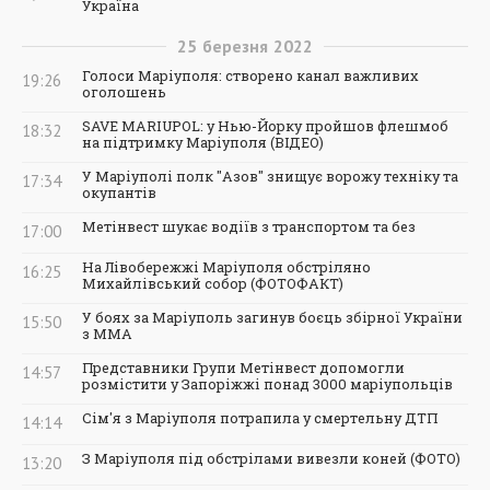
Україна
25
березня
2022
Голоси Маріуполя: створено канал важливих
19:26
оголошень
SAVE MARIUPOL: у Нью-Йорку пройшов флешмоб
18:32
на підтримку Маріуполя (ВІДЕО)
У Маріуполі полк "Азов" знищує ворожу техніку та
17:34
окупантів
Метінвест шукає водіїв з транспортом та без
17:00
На Лівобережжі Маріуполя обстріляно
16:25
Михайлівський собор (ФОТОФАКТ)
У боях за Маріуполь загинув боєць збірної України
15:50
з ММА
Представники Групи Метінвест допомогли
14:57
розмістити у Запоріжжі понад 3000 маріупольців
Сім'я з Маріуполя потрапила у смертельну ДТП
14:14
З Маріуполя під обстрілами вивезли коней (ФОТО)
13:20