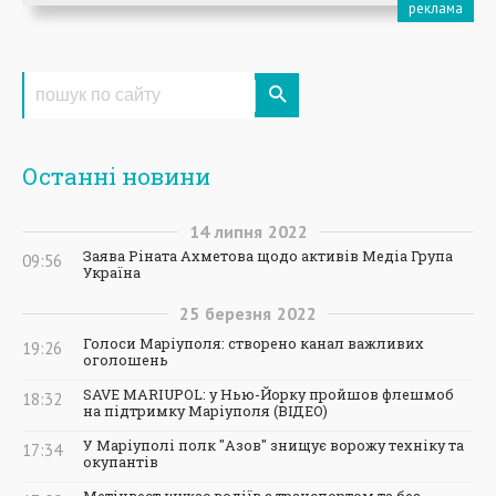
Останні новини
14
липня
2022
Заява Ріната Ахметова щодо активів Медіа Група
09:56
Україна
25
березня
2022
Голоси Маріуполя: створено канал важливих
19:26
оголошень
SAVE MARIUPOL: у Нью-Йорку пройшов флешмоб
18:32
на підтримку Маріуполя (ВІДЕО)
У Маріуполі полк "Азов" знищує ворожу техніку та
17:34
окупантів