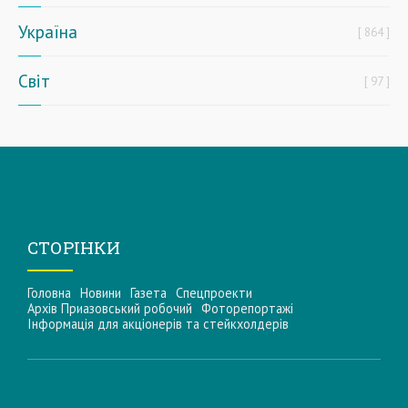
Україна
864
Світ
97
СТОРІНКИ
Головна
Новини
Газета
Спецпроекти
Архів Приазовський робочий
Фоторепортажі
Інформацiя для акцiонерiв та стейкхолдерiв