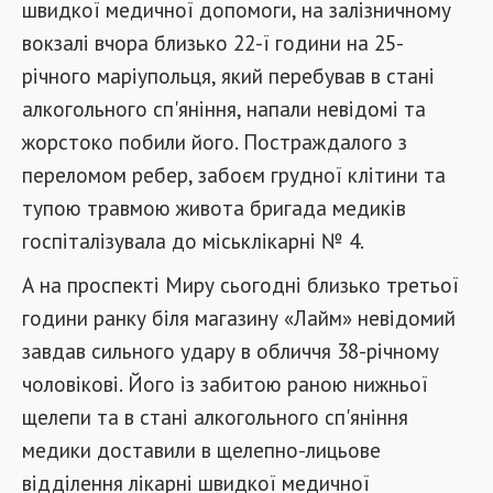
швидкої медичної допомоги, на залізничному
вокзалі вчора близько 22-ї години на 25-
річного маріупольця, який перебував в стані
алкогольного сп'яніння, напали невідомі та
жорстоко побили його. Постраждалого з
переломом ребер, забоєм грудної клітини та
тупою травмою живота бригада медиків
госпіталізувала до міськлікарні № 4.
А на проспекті Миру сьогодні близько третьої
години ранку біля магазину «Лайм» невідомий
завдав сильного удару в обличчя 38-річному
чоловікові. Його із забитою раною нижньої
щелепи та в стані алкогольного сп'яніння
медики доставили в щелепно-лицьове
відділення лікарні швидкої медичної