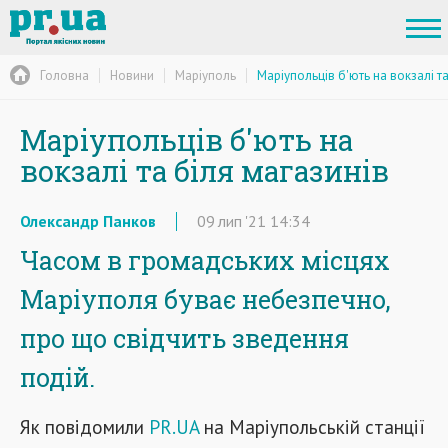
Головна
Новини
Маріуполь
Маріупольців б'ють на вокзалі та
Маріупольців б'ють на
вокзалі та біля магазинів
Олександр Панков
09
лип
'21
14:34
Часом в громадських місцях
Маріуполя буває небезпечно,
про що свідчить зведення
подій.
Як повідомили
PR.UA
на Маріупольській станції