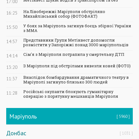
Метінвест шукає водіїв з транспортом та без
17:00
На Лівобережжі Маріуполя обстріляно
16:25
Михайлівський собор (ФОТОФАКТ)
У боях за Маріуполь загинув боєць збірної України
15:50
з ММА
Представники Групи Метінвест допомогли
14:57
розмістити у Запоріжжі понад 3000 маріупольців
Сім'я з Маріуполя потрапила у смертельну ДТП
14:14
З Маріуполя під обстрілами вивезли коней (ФОТО)
13:20
Внаслідок бомбардування драматичного театру в
11:37
Маріуполі загинуло близько 300 людей
Російські окупанти блокують гуманітарну
11:28
операцію з порятунку мешканців Маріуполя
Маріуполь
5960
Донбас
1031