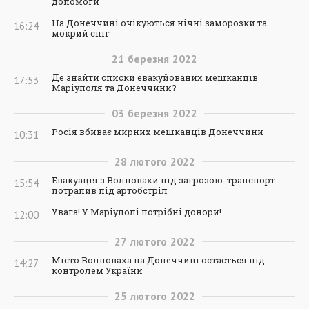
допомоги
На Донеччині очікуються нічні заморозки та
16:24
мокрий сніг
21
березня
2022
Де знайти списки евакуйованих мешканців
17:53
Маріуполя та Донеччини?
03
березня
2022
Росія вбиває мирних мешканців Донеччини
10:31
28
лютого
2022
Евакуація з Волновахи під загрозою: транспорт
15:54
потрапив під артобстріл
Увага! У Маріуполі потрібні донори!
12:00
27
лютого
2022
Місто Волноваха на Донеччині остається під
14:27
контролем України
25
лютого
2022