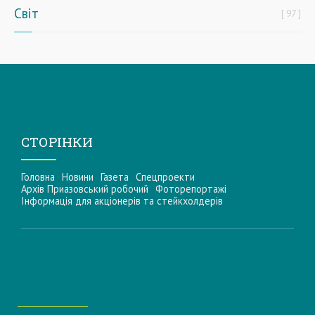
Світ
97
СТОРІНКИ
Головна
Новини
Газета
Спецпроекти
Архів Приазовський робочий
Фоторепортажі
Інформацiя для акцiонерiв та стейкхолдерiв