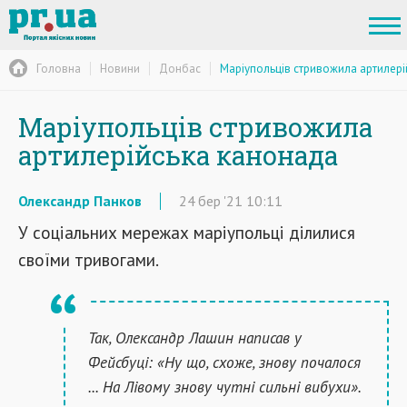
Головна
Новини
Донбас
Маріупольців стривожила артилер
Маріупольців стривожила
артилерійська канонада
Олександр Панков
24
бер
'21
10:11
У соціальних мережах маріупольці ділилися
своїми тривогами.
Так, Олександр Лашин написав у
Фейсбуці: «Ну що, схоже, знову почалося
... На Лівому знову чутні сильні вибухи».