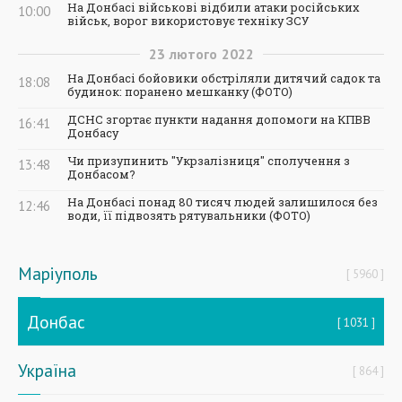
На Донбасі військові відбили атаки російських
10:00
військ, ворог використовує техніку ЗСУ
23
лютого
2022
На Донбасі бойовики обстріляли дитячий садок та
18:08
будинок: поранено мешканку (ФОТО)
ДСНС згортає пункти надання допомоги на КПВВ
16:41
Донбасу
Чи призупинить "Укрзалізниця" сполучення з
13:48
Донбасом?
На Донбасі понад 80 тисяч людей залишилося без
12:46
води, її підвозять рятувальники (ФОТО)
Маріуполь
5960
Донбас
1031
Україна
864