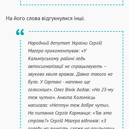
На його слова відгукнулися інші.
Народний депутат України Сергій
Магера прокоментував: «У
Кальміуському районі ледь
автосигналізації не спрацьовують –
звукова хвиля вражає. Давно такого не
було. У Сартані - напевно ще
голосніше». Олег Вінік додав: «На 23-му
теж чутно». Анюта Коломієць
написала: «Нептун теж добре чути».
На питання Сергія Карманця: «Так хто
стріляє?» Сергій Магера відповів: «З
огляду на гучність, схоже на прильоти».