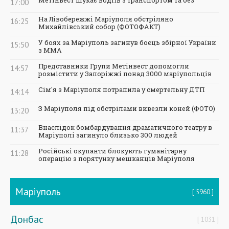
Метінвест шукає водіїв з транспортом та без
17:00
На Лівобережжі Маріуполя обстріляно
16:25
Михайлівський собор (ФОТОФАКТ)
У боях за Маріуполь загинув боєць збірної України
15:50
з ММА
Представники Групи Метінвест допомогли
14:57
розмістити у Запоріжжі понад 3000 маріупольців
Сім'я з Маріуполя потрапила у смертельну ДТП
14:14
З Маріуполя під обстрілами вивезли коней (ФОТО)
13:20
Внаслідок бомбардування драматичного театру в
11:37
Маріуполі загинуло близько 300 людей
Російські окупанти блокують гуманітарну
11:28
операцію з порятунку мешканців Маріуполя
Маріуполь
5960
Донбас
1031