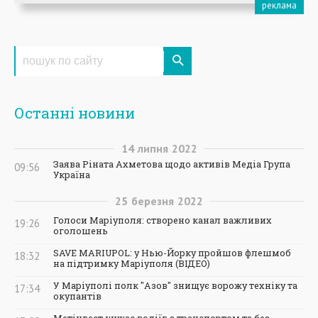
Останні новини
14
липня
2022
Заява Ріната Ахметова щодо активів Медіа Група
09:56
Україна
25
березня
2022
Голоси Маріуполя: створено канал важливих
19:26
оголошень
SAVE MARIUPOL: у Нью-Йорку пройшов флешмоб
18:32
на підтримку Маріуполя (ВІДЕО)
У Маріуполі полк "Азов" знищує ворожу техніку та
17:34
окупантів