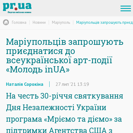
Головна
Новини
Маріуполь
Маріупольців запрошують приєдн
Маріупольців запрошують
приєднатися до
всеукраїнської арт-події
«Молодь inUA»
Наталія Сорокіна
27
лип
'21
13:19
На честь 30-річчя святкування
Дня Незалежності України
програма «Мріємо та діємо» за
підтримки Агентства США з