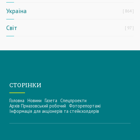
Україна
864
Світ
97
СТОРІНКИ
Головна
Новини
Газета
Спецпроекти
Архів Приазовський робочий
Фоторепортажі
Інформацiя для акцiонерiв та стейкхолдерiв