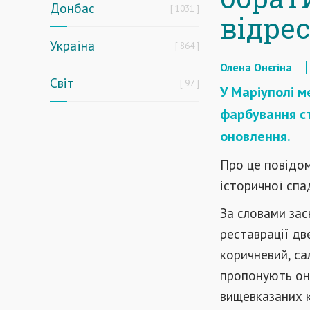
Донбас
1031
відре
Україна
864
Олена Онєгіна
Світ
97
У Маріуполі м
фарбування ст
оновлення.
Про це повідом
історичної спа
За словами зас
реставрації дв
коричневий, са
пропонують оно
вищевказаних 