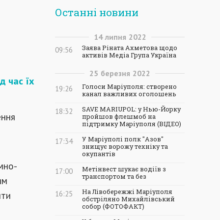
Останні новини
14
липня
2022
Заява Ріната Ахметова щодо
09:56
активів Медіа Група Україна
25
березня
2022
д час їх
Голоси Маріуполя: створено
19:26
канал важливих оголошень
SAVE MARIUPOL: у Нью-Йорку
18:32
ення
пройшов флешмоб на
підтримку Маріуполя (ВІДЕО)
У Маріуполі полк "Азов"
17:34
знищує ворожу техніку та
і
окупантів
мно-
Метінвест шукає водіїв з
17:00
транспортом та без
ям
На Лівобережжі Маріуполя
яти
16:25
обстріляно Михайлівський
собор (ФОТОФАКТ)