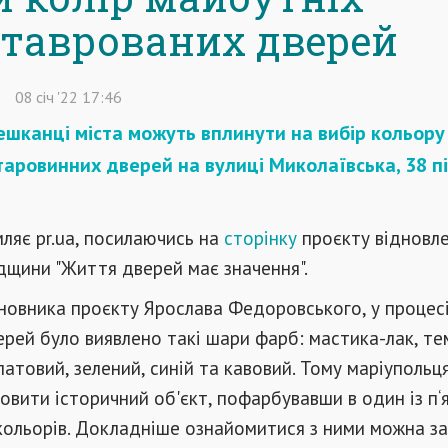
ставрованих дверей
08
січ
'22
17:46
ешканці міста можуть вплинути на вибір кольору
аровинних дверей на вулиці Миколаївська, 38 пі
ляє pr.ua, посилаючись на
сторінку
проєкту відновл
дщини "Життя дверей має значення".
новника проєкту Ярослава Федоровського, у процес
ерей було виявлено такі шари фарб: мастика-лак, те
латовий, зелений, синій та кавовий. Тому маріупольц
вити історичний об'єкт, пофарбувавши в один із п‘
кольорів. Докладніше ознайомитися з ними можна за