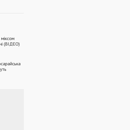
 міксом
ні (ВІДЕО)
осарайська
уть