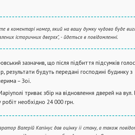
те в коментарі номер, який на вашу думку чудово буде ви
влених історичних дверях", - йдеться в повідомленні.
вський зазначив, що після підбиття підсумків голос
р, результати будуть передані господині будинку з
ерима – Зої.
Маріуполі триває збір на відновлення дверей на вул. 
у робіт необхідно 24 000 грн.
вратор Валерій Капінус дав оцінку її стану, а також повід