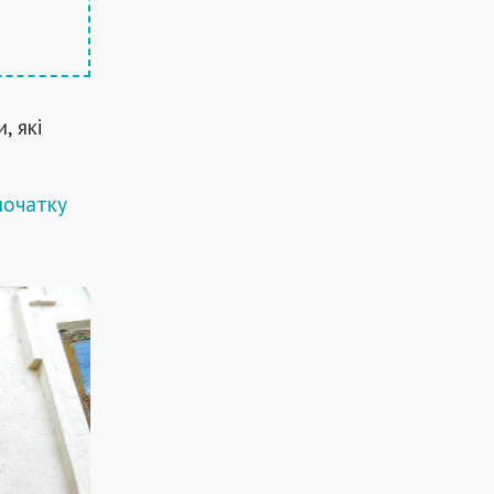
, які
початку