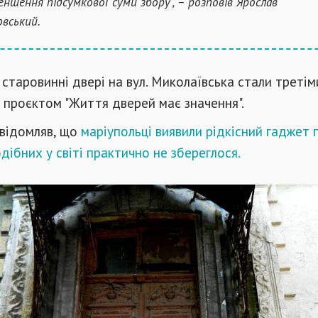
еншення підсумкової суми збору", – розповів Ярослав
вський.
старовинні двері на вул. Миколаївська стали третіми
 проєктом "Життя дверей має значення".
овідомляв, що
маріупольці виявили рідкісний гаджет 
одібних у світі практично не збереглося.