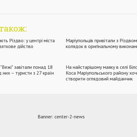
також:
ють Різдво: у центрі міста
Маріупольців привітали з Різдвом
святкове дійство
колядок в оригінальному виконан
"Вежі" завітали понад 18
На найстарішому маяку в селі Біл
 них – туристи з 27 країн
Коса Маріупольського району хоч
створити оглядовий майданчик