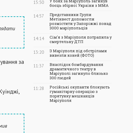
У боях за Маріуполь загинув
15:50
боєць збірної України з ММА
Представники Групи
14:57
Метінвест допомогли
розмістити у Запоріжжі понад
глядати
3000 маріупольців
Сім'я з Маріуполя потрапила у
14:14
смертельну ДТП
З Маріуполя під обстрілами
13:20
вивезли коней (ФОТО)
ування за
Внаслідок бомбардування
11:37
драматичного театру в
Маріуполі загинуло близько
300 людей
Російські окупанти блокують
11:28
Куїнджі,
гуманітарну операцію з
порятунку мешканців
Маріуполя
омив