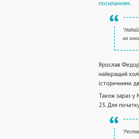
посиланням.
"Надай
на оно
Ярослав Федоро
найкращий колі
історичними дв
Також зараз у 
23. Для початк
"Реста