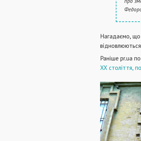
про зм
Федоро
Нагадаємо, що 
відновлюються
Раніше pr.ua п
ХХ століття, п