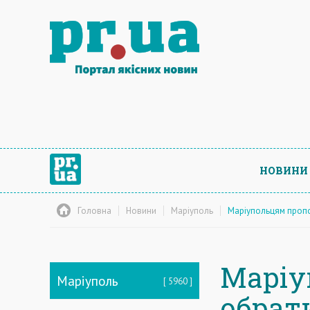
НОВИНИ
Головна
Новини
Маріуполь
Маріупольцям пропо
Маріу
Маріуполь
5960
обрат