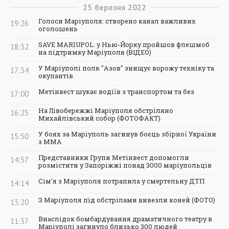
25
березня
2022
Голоси Маріуполя: створено канал важливих
19:26
оголошень
SAVE MARIUPOL: у Нью-Йорку пройшов флешмоб
18:32
на підтримку Маріуполя (ВІДЕО)
У Маріуполі полк "Азов" знищує ворожу техніку та
17:34
окупантів
Метінвест шукає водіїв з транспортом та без
17:00
На Лівобережжі Маріуполя обстріляно
16:25
Михайлівський собор (ФОТОФАКТ)
У боях за Маріуполь загинув боєць збірної України
15:50
з ММА
Представники Групи Метінвест допомогли
14:57
розмістити у Запоріжжі понад 3000 маріупольців
Сім'я з Маріуполя потрапила у смертельну ДТП
14:14
З Маріуполя під обстрілами вивезли коней (ФОТО)
13:20
Внаслідок бомбардування драматичного театру в
11:37
Маріуполі загинуло близько 300 людей