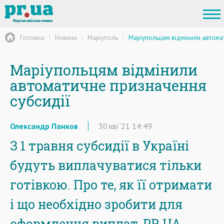
Головна
Новини
Маріуполь
Маріупольцям відмінили автома
Маріупольцям відмінили
автоматичне призначення
субсидії
Олександр Панков
30
кві
'21
14:49
З 1 травня субсидії в Україні
будуть виплачуватися тільки
готівкою. Про те, як її отримати
і що необхідно зробити для
оформлення виплат, PR.UA