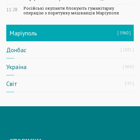
Російські окупанти блокують гуманітарну
11:28
операцію з порятунку мешканців Маріуполя
Маріуполь
5960
Донбас
1031
Україна
864
Світ
97