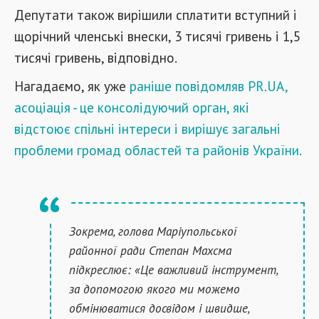
Депутати також вирішили
с
платити вступний і
щорічний членські внески, 3 тис
ячі
г
ривень і 1,5
тис
ячі
г
ривень, відповідно.
Нагадаємо, як уже
раніше повідомляв PR.UA,
асоціація - це консолідуючий орган, які
відстоює спільні інтереси і вирішує загальні
проблеми громад областей та районів України.
Зокрема, голова Маріупольсько
ї
районної ради Степан Махсма
підкреслює: «Це важливий інструмент,
за допомогою якого ми можемо
обмінюватися досвідом і швидше,