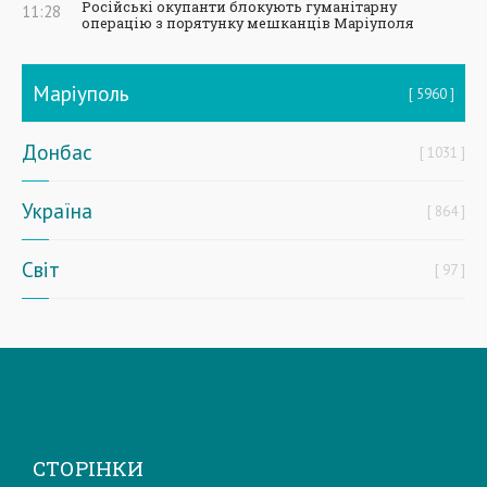
Російські окупанти блокують гуманітарну
11:28
операцію з порятунку мешканців Маріуполя
Маріуполь
5960
Донбас
1031
Україна
864
Світ
97
СТОРІНКИ