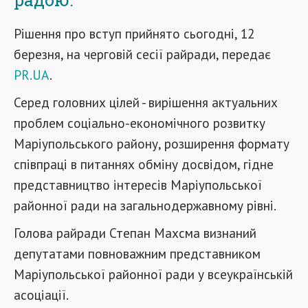
Рішення про вступ прийнято сьогодні, 12
березня, на черговій сесії райради, передає
PR.UA
.
Серед головних цілей - вирішення актуальних
проблем соціально-економічного розвитку
Маріупольського району, розширення формату
співпраці в питаннях обміну досвідом, гідне
представництво інтересів Маріупольсько
ї
районної ради на загальнодержавному рівні.
Голова райради Степан Махсма визнаний
депутатами повноважним представником
Маріупольсько
ї
районної ради у всеукраїнській
асоціації.