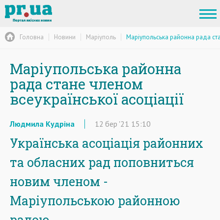
Головна
Новини
Маріуполь
Маріупольська районна рада ста
Маріупольська районна
рада стане членом
всеукраїнської асоціації
Людмила Кудріна
12
бер
'21
15:10
Українська асоціація районних
та обласних рад поповниться
новим членом -
Маріупольськ
ою
районною
радою.