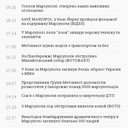
Голоси Маріуполя: створено канал важливих
19:26
оголошень
SAVE MARIUPOL: у Нью-Йорку пройшов флешмоб
18:32
на підтримку Маріуполя (ВІДЕО)
У Маріуполі полк "Азов" знищує ворожу техніку та
17:34
окупантів
Метінвест шукає водіїв з транспортом та без
17:00
На Лівобережжі Маріуполя обстріляно
16:25
Михайлівський собор (ФОТОФАКТ)
У боях за Маріуполь загинув боєць збірної України
15:50
з ММА
Представники Групи Метінвест допомогли
14:57
розмістити у Запоріжжі понад 3000 маріупольців
Сім'я з Маріуполя потрапила у смертельну ДТП
14:14
З Маріуполя під обстрілами вивезли коней (ФОТО)
13:20
Внаслідок бомбардування драматичного театру в
11:37
Маріуполі загинуло близько 300 людей