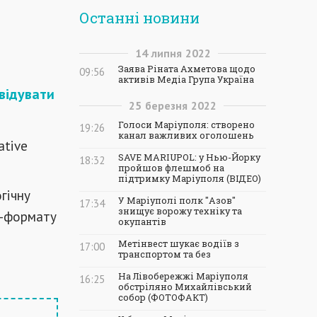
Останні новини
14
липня
2022
Заява Ріната Ахметова щодо
09:56
активів Медіа Група Україна
двідувати
25
березня
2022
Голоси Маріуполя: створено
19:26
канал важливих оголошень
ative
SAVE MARIUPOL: у Нью-Йорку
18:32
пройшов флешмоб на
підтримку Маріуполя (ВІДЕО)
гічну
У Маріуполі полк "Азов"
17:34
знищує ворожу техніку та
н-формату
окупантів
Метінвест шукає водіїв з
17:00
транспортом та без
На Лівобережжі Маріуполя
16:25
обстріляно Михайлівський
собор (ФОТОФАКТ)