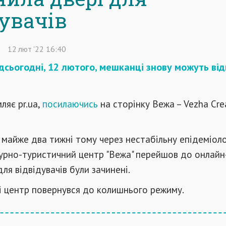
дувачів
12
лют
'22
16:40
ідсьогодні, 12 лютого, мешканці знову можуть ві
ляє pr.ua,
посилаючись
на сторінку Вежа – Vezha Cre
 майже два тижні тому через нестабільну епідеміоло
турно-туристичний центр "Вежа" перейшов до онлай
ля відвідувачів були зачинені.
і центр повернувся до колишнього режиму.