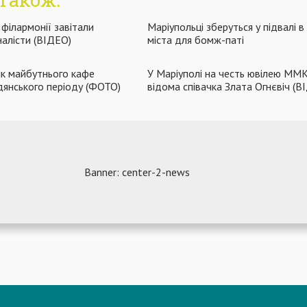
філармонії завітали
Маріупольці зберуться у підвалі в
налісти (ВІДЕО)
міста для бомж-паті
ик майбутнього кафе
У Маріуполі на честь ювілею ММК
дянського періоду (ФОТО)
відома співачка Злата Огнєвіч (В