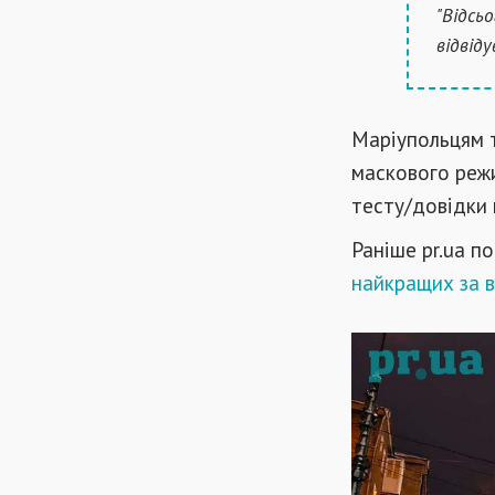
"Відсь
відвіду
Маріупольцям 
маскового режи
тесту/довідки 
Раніше pr.ua п
найкращих за в