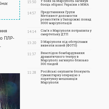
У боях за Маріуполь загинув
15:50
ймає
боєць збірної України з ММА
Представники Групи
14:57
Метінвест допомогли
розмістити у Запоріжжі понад
3000 маріупольців
ання
Сім'я з Маріуполя потрапила у
14:14
смертельну ДТП
го ПЛР-
З Маріуполя під обстрілами
13:20
.
вивезли коней (ФОТО)
Внаслідок бомбардування
11:37
драматичного театру в
Маріуполі загинуло близько
300 людей
Російські окупанти блокують
11:28
гуманітарну операцію з
порятунку мешканців
Маріуполя