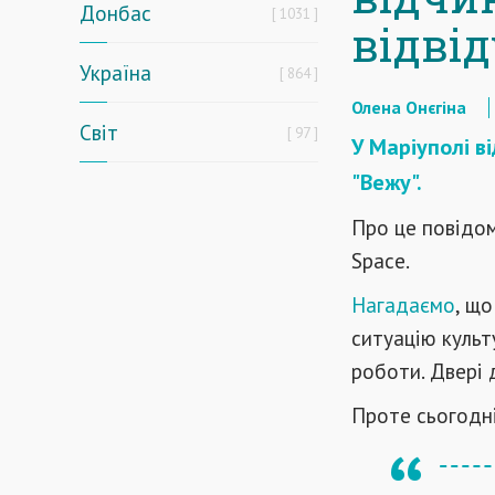
Донбас
1031
відві
Україна
864
Олена Онєгіна
Світ
97
У Маріуполі в
"Вежу".
Про це повідом
Space.
Нагадаємо
, що
ситуацію куль
роботи. Двері д
Проте сьогодн