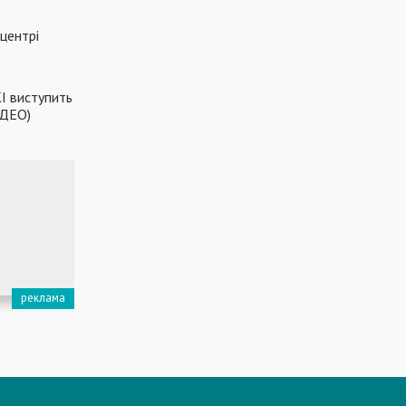
 центрі
І виступить
ІДЕО)