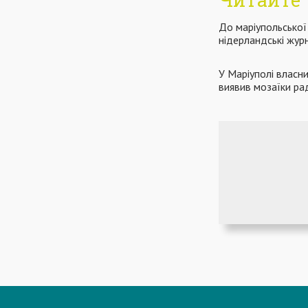
До маріупольської 
нідерландські жур
У Маріуполі власн
виявив мозаїки ра