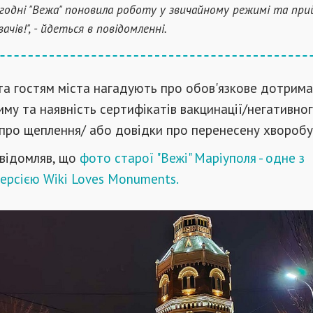
огодні "Вежа" поновила роботу у звичайному режимі та при
вачів!", - йдеться в повідомленні.
та гостям міста нагадують про обов'язкове дотрим
му та наявність сертифікатів вакцинації/негативно
про щеплення/ або довідки про перенесену хворобу
овідомляв, що
фото старої "Вежі" Маріуполя - одне з
ерсією Wiki Loves Monuments.