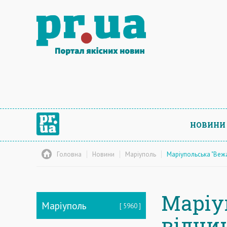
НОВИНИ
Головна
Новини
Маріуполь
Маріупольська "Вежа
Маріу
Маріуполь
5960
відчи