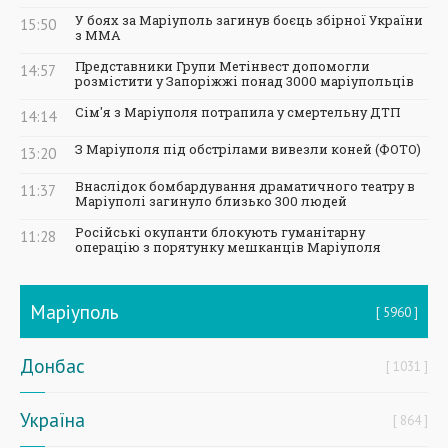
У боях за Маріуполь загинув боєць збірної України
15:50
з ММА
Представники Групи Метінвест допомогли
14:57
розмістити у Запоріжжі понад 3000 маріупольців
Сім'я з Маріуполя потрапила у смертельну ДТП
14:14
З Маріуполя під обстрілами вивезли коней (ФОТО)
13:20
Внаслідок бомбардування драматичного театру в
11:37
Маріуполі загинуло близько 300 людей
Російські окупанти блокують гуманітарну
11:28
операцію з порятунку мешканців Маріуполя
Маріуполь
5960
Донбас
1031
Україна
864