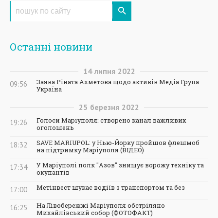
Останні новини
14
липня
2022
Заява Ріната Ахметова щодо активів Медіа Група
09:56
Україна
25
березня
2022
Голоси Маріуполя: створено канал важливих
19:26
оголошень
SAVE MARIUPOL: у Нью-Йорку пройшов флешмоб
18:32
на підтримку Маріуполя (ВІДЕО)
У Маріуполі полк "Азов" знищує ворожу техніку та
17:34
окупантів
Метінвест шукає водіїв з транспортом та без
17:00
На Лівобережжі Маріуполя обстріляно
16:25
Михайлівський собор (ФОТОФАКТ)