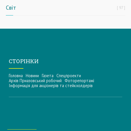
Світ
97
СТОРІНКИ
Головна
Новини
Газета
Спецпроекти
Архів Приазовський робочий
Фоторепортажі
Інформацiя для акцiонерiв та стейкхолдерiв