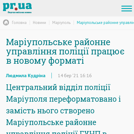
Головна
Новини
Маріуполь
Маріупольське районне управлін
Маріупольське районне
управління поліції працює
в новому форматі
Людмила Кудріна
14
бер
'21
16:16
Центральний відділ поліції
Маріуполя переформатовано і
замість нього створено
Маріупольське районне
управління поліції ГУНП в