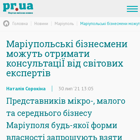
Головна
Новини
Маріуполь
Маріупольські бізнесмени можуть
Маріупольські бізнесмени
можуть отримати
консультаціЇ від світових
експертів
Наталія Сорокіна
30
лип
'21
13:05
Представників мікро-, малого
та середнього бізнесу
Маріуполя будь-якої форми
власності запрошують взяти