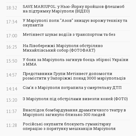
SAVE MARIUPOL: у Нью-Йорку пройшов флешмоб
18:32
на підтримку Маріуполя (ВІДЕО)
У Маріуполі полк "Азов" знищує ворожу техніку та
17:34
окупантів
Метінвест шукає водіїв з транспортом та без
17:00
На Лівобережжі Маріуполя обстріляно
16:25
Михайлівський собор (ФОТОФАКТ)
У боях за Маріуполь загинув боєць збірної України
15:50
з ММА
Представники Групи Метінвест допомогли
14:57
розмістити у Запоріжжі понад 3000 маріупольців
Сім'я з Маріуполя потрапила у смертельну ДТП
14:14
З Маріуполя під обстрілами вивезли коней (ФОТО)
13:20
Внаслідок бомбардування драматичного театру в
11:37
Маріуполі загинуло близько 300 людей
Російські окупанти блокують гуманітарну
11:28
операцію з порятунку мешканців Маріуполя