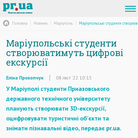
Головна
Новини
Маріуполь
Маріупольські студенти створюва
Маріупольські студенти
створюватимуть цифрові
екскурсії
Еліна Прокопчук
08
лют
'22
10:15
У Маріуполі студенти Приазовського
державного технічного університету
планують створювати 3D-екскурсії,
оцифровувати туристичні об'єкти та
знімати пізнавальні відео, передає
pr.ua
.