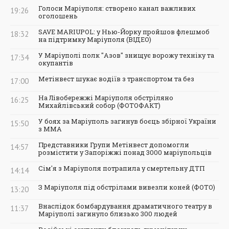
Голоси Маріуполя: створено канал важливих
19:26
оголошень
SAVE MARIUPOL: у Нью-Йорку пройшов флешмоб
18:32
на підтримку Маріуполя (ВІДЕО)
У Маріуполі полк "Азов" знищує ворожу техніку та
17:34
окупантів
Метінвест шукає водіїв з транспортом та без
17:00
На Лівобережжі Маріуполя обстріляно
16:25
Михайлівський собор (ФОТОФАКТ)
У боях за Маріуполь загинув боєць збірної України
15:50
з ММА
Представники Групи Метінвест допомогли
14:57
розмістити у Запоріжжі понад 3000 маріупольців
Сім'я з Маріуполя потрапила у смертельну ДТП
14:14
З Маріуполя під обстрілами вивезли коней (ФОТО)
13:20
Внаслідок бомбардування драматичного театру в
11:37
Маріуполі загинуло близько 300 людей