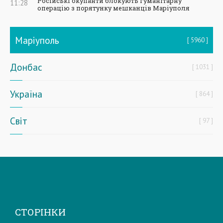
Російські окупанти блокують гуманітарну
11:28
операцію з порятунку мешканців Маріуполя
Маріуполь
5960
Донбас
1031
Україна
864
Світ
97
СТОРІНКИ