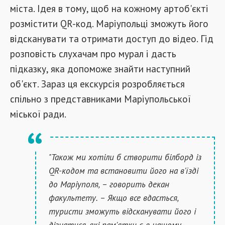
міста. Ідея в тому, щоб на кожному артоб'єкті
розмістити QR-код. Маріупольці зможуть його
відсканувати та отримати доступ до відео. Гід
розповість слухачам про мурал і дасть
підказку, яка допоможе знайти наступний
об'єкт. Зараз ця екскурсія розробляється
спільно з представниками Маріупольської
міської ради.
"Також ми хотіли б створити білборд із
QR-кодом та встановити його на в'їзді
до Маріуполя, – говорить декан
факультету. – Якщо все вдасться,
туристи зможуть відсканувати його і
дізнатися, які пам'ятки є в нашому