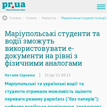
Головна
Новини
Маріуполь
Маріупольські студенти та водії
Маріупольські студенти та
водії зможуть
використовувати е-
документи на рівні з
фізичними аналогами
Наталія Сорокіна
31
гру
'21
09:15
Маріупольські та українські водії та
студенти отримали можливість оцінити
переваги режиму paperless ("без паперів"):
цифрове водійське посвідчення, техпаспорт