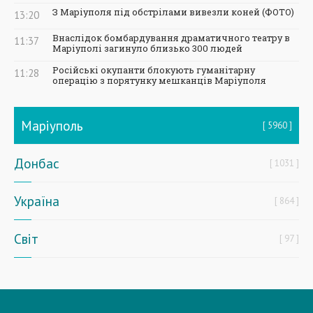
З Маріуполя під обстрілами вивезли коней (ФОТО)
13:20
Внаслідок бомбардування драматичного театру в
11:37
Маріуполі загинуло близько 300 людей
Російські окупанти блокують гуманітарну
11:28
операцію з порятунку мешканців Маріуполя
Маріуполь
5960
Донбас
1031
Україна
864
Світ
97