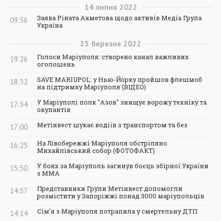
14
липня
2022
Заява Ріната Ахметова щодо активів Медіа Група
09:56
Україна
25
березня
2022
Голоси Маріуполя: створено канал важливих
19:26
оголошень
SAVE MARIUPOL: у Нью-Йорку пройшов флешмоб
18:32
на підтримку Маріуполя (ВІДЕО)
У Маріуполі полк "Азов" знищує ворожу техніку та
17:34
окупантів
Метінвест шукає водіїв з транспортом та без
17:00
На Лівобережжі Маріуполя обстріляно
16:25
Михайлівський собор (ФОТОФАКТ)
У боях за Маріуполь загинув боєць збірної України
15:50
з ММА
Представники Групи Метінвест допомогли
14:57
розмістити у Запоріжжі понад 3000 маріупольців
Сім'я з Маріуполя потрапила у смертельну ДТП
14:14